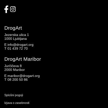
DrogArt
Jezerska ulica 1
1000 Ljubljana
E
info@drogart.org
T
01 439 72 70
DrogArt Maribor
Jurčičeva 8
2000 Maribor
E
maribor@drogart.org
T
08 200 50 86
Splošni pogoji
Izjava o zasebnosti