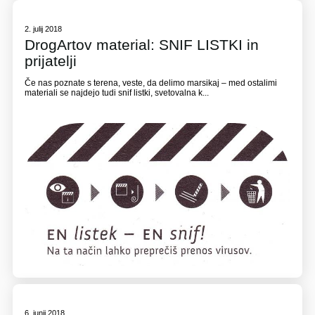
2. julij 2018
DrogArtov material: SNIF LISTKI in
prijatelji
Če nas poznate s terena, veste, da delimo marsikaj – med ostalimi
materiali se najdejo tudi snif listki, svetovalna k...
6. junij 2018