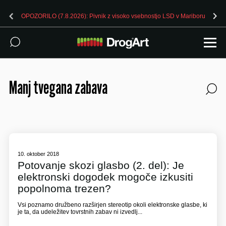
OPOZORILO (7.8.2026): Pivnik z visoko vsebnostjo LSD v Mariboru
Manj tvegana zabava
10. oktober 2018
Potovanje skozi glasbo (2. del): Je
elektronski dogodek mogoče izkusiti
popolnoma trezen?
Vsi poznamo družbeno razširjen stereotip okoli elektronske glasbe, ki
je ta, da udeležitev tovrstnih zabav ni izvedlj...