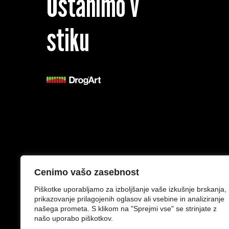
Ostanimo v
stiku
Splošni pogoji
Izjava o zasebnosti
Cenimo vašo zasebnost
Piškotke uporabljamo za izboljšanje vaše izkušnje brskanja,
prikazovanje prilagojenih oglasov ali vsebine in analiziranje
našega prometa. S klikom na "Sprejmi vse" se strinjate z
našo uporabo piškotkov.