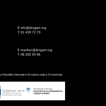
E
info@drogart.org
T
01 439 72 70
E
maribor@drogart.org
T
08 200 50 86
ata Republika Slovenija in Evropska unija iz Evropskega