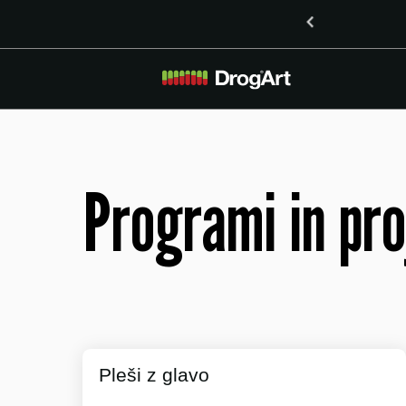
 vsebnostjo LSD v Mariboru
Programi in pro
Pleši z glavo