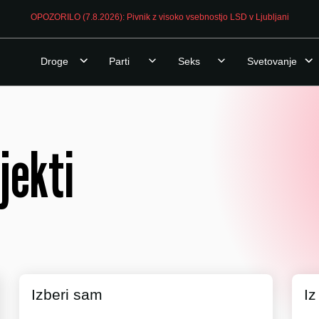
OPOZORILO (7.8.2026): Pivnik z visoko vsebnostjo LSD v Ljubljani
Droge
Parti
Seks
Svetovanje
jekti
Izberi sam
Iz