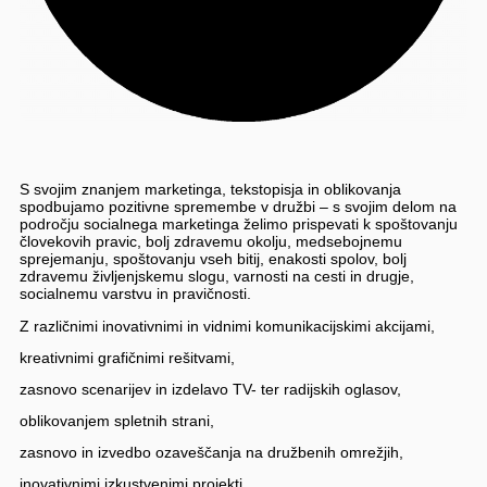
S svojim znanjem marketinga, tekstopisja in oblikovanja
spodbujamo pozitivne spremembe v družbi – s svojim delom na
področju socialnega marketinga želimo prispevati k spoštovanju
človekovih pravic, bolj zdravemu okolju, medsebojnemu
sprejemanju, spoštovanju vseh bitij, enakosti spolov, bolj
zdravemu življenjskemu slogu, varnosti na cesti in drugje,
socialnemu varstvu in pravičnosti.
Z različnimi inovativnimi in vidnimi komunikacijskimi akcijami,
kreativnimi grafičnimi rešitvami,
zasnovo scenarijev in izdelavo TV- ter radijskih oglasov,
oblikovanjem spletnih strani,
zasnovo in izvedbo ozaveščanja na družbenih omrežjih,
inovativnimi izkustvenimi projekti,