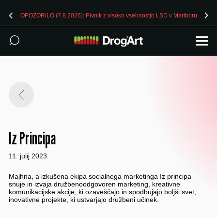
OPOZORILO (7.8.2026): Pivnik z visoko vsebnostjo LSD v Mariboru
Iz Principa
11. julij 2023
Majhna, a izkušena ekipa socialnega marketinga Iz principa
snuje in izvaja družbenoodgovoren marketing, kreativne
komunikacijske akcije, ki ozaveščajo in spodbujajo boljši svet,
inovativne projekte, ki ustvarjajo družbeni učinek.