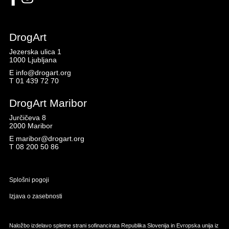
DrogArt
Jezerska ulica 1
1000 Ljubljana
E
info@drogart.org
T
01 439 72 70
DrogArt Maribor
Jurčičeva 8
2000 Maribor
E
maribor@drogart.org
T
08 200 50 86
Splošni pogoji
Izjava o zasebnosti
Naložbo izdelavo spletne strani sofinancirata Republika Slovenija in Evropska unija iz