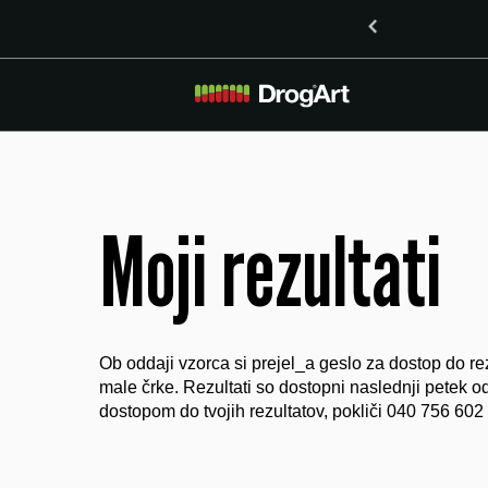
inoidoma delta-8-THO in delta-9-THO v Mariboru
Moji rezultati
Ob oddaji vzorca si prejel_a geslo za dostop do rez
male črke. Rezultati so dostopni naslednji petek o
dostopom do tvojih rezultatov, pokliči 040 756 602 