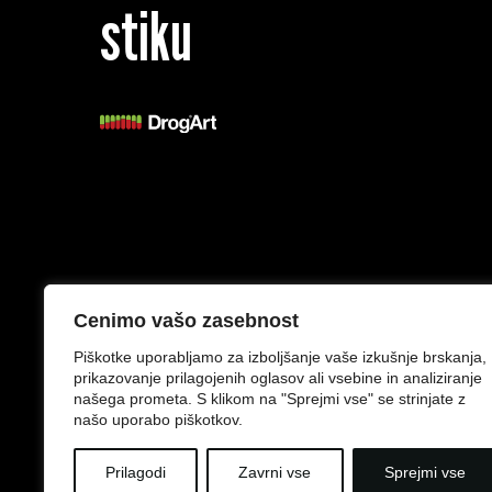
stiku
Splošni pogoji
Izjava o zasebnosti
Cenimo vašo zasebnost
Piškotke uporabljamo za izboljšanje vaše izkušnje brskanja,
prikazovanje prilagojenih oglasov ali vsebine in analiziranje
našega prometa. S klikom na "Sprejmi vse" se strinjate z
našo uporabo piškotkov.
Prilagodi
Zavrni vse
Sprejmi vse