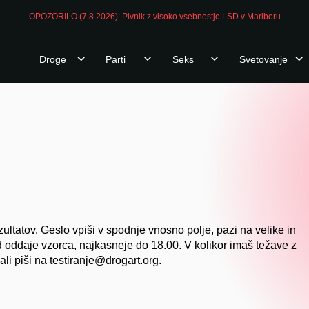
OPOZORILO (7.8.2026): Pivnik z visoko vsebnostjo LSD v Mariboru
Droge
Parti
Seks
Svetovanje
ultatov. Geslo vpiši v spodnje vnosno polje, pazi na velike in
d oddaje vzorca, najkasneje do 18.00. V kolikor imaš težave z
ali piši na testiranje@drogart.org.