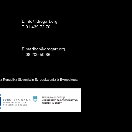
E
info@drogart.org
T
01 439 72 70
E
maribor@drogart.org
T
08 200 50 86
ata Republika Slovenija in Evropska unija iz Evropskega