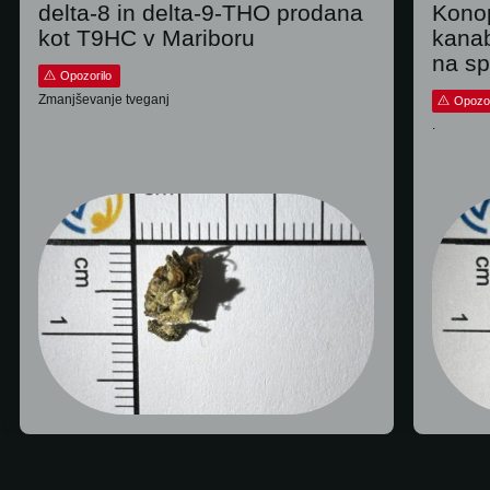
delta-8 in delta-9-THO prodana
Konop
kot T9HC v Mariboru
kana
na sp
Opozorilo
Zmanjševanje tveganj
Opozor
.