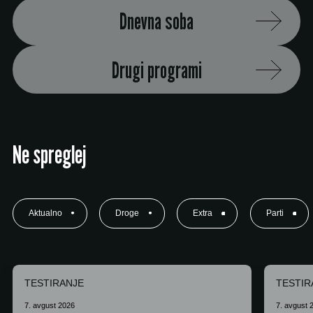
Dnevna soba
Drugi programi
Ne spreglej
Aktualno
Droge
Extra
Parti
TESTIRANJE
TESTIR
7. avgust 2026
7. avgust 