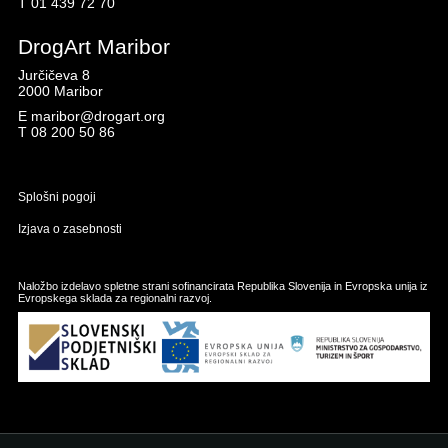
T
01 439 72 70
DrogArt Maribor
Jurčičeva 8
2000 Maribor
E
maribor@drogart.org
T
08 200 50 86
Splošni pogoji
Izjava o zasebnosti
Naložbo izdelavo spletne strani sofinancirata Republika Slovenija in Evropska unija iz
Evropskega sklada za regionalni razvoj.