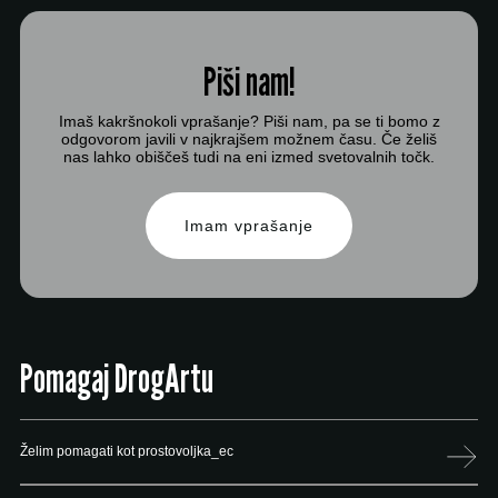
Piši nam!
Imaš kakršnokoli vprašanje? Piši nam, pa se ti bomo z
odgovorom javili v najkrajšem možnem času. Če želiš
nas lahko obiščeš tudi na eni izmed svetovalnih točk.
Imam vprašanje
Pomagaj DrogArtu
Želim pomagati kot prostovoljka_ec