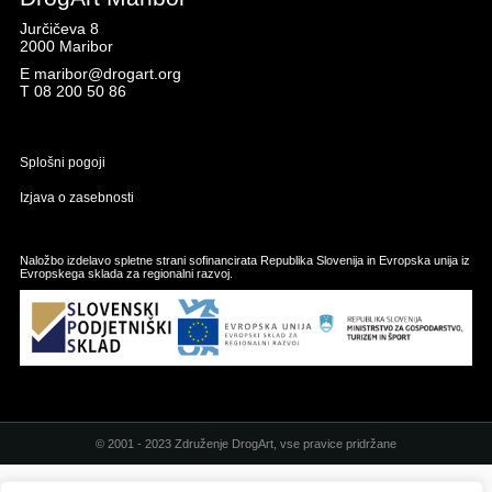
Jurčičeva 8
2000 Maribor
E
maribor@drogart.org
T
08 200 50 86
Splošni pogoji
Izjava o zasebnosti
Naložbo izdelavo spletne strani sofinancirata Republika Slovenija in Evropska unija iz
Evropskega sklada za regionalni razvoj.
© 2001 - 2023 Združenje DrogArt, vse pravice pridržane