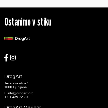
Ostanimo v stiku
DrogArt
Jezerska ulica 1
1000 Ljubljana
E
info@drogart.org
T
01 439 72 70
DrogArt Maribor