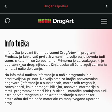
DrogArt zaposluje
Info točka
Info točka je vezni člen med vsemi DrogArtovimi programi.
Predstavlja lahko vaš prvi stik z nami, na voljo pa je seveda tudi
vsem, s katerimi se že poznamo. Primerna je za vsakogar, ki je
uporabnik_ca drog, njihova bližnja oseba ali če te zgolj zanima ta
tema ali naše delovanje.
Na info točki nudimo informacije o naših programih in o
prostovoljstvu pri nas. Na voljo smo za krajše posvetovalne
pogovore (informacije o substancah, morebitnih tveganjih,
zasvojenosti, kako pomagati bližnjim, osnovne informacije o
mreži programov pomoči idr.). V sklopu infotočke prodajamo tudi
hitre barvne reagente za enkratno testiranje substanc ter
brezplačno delimo naše materiale za manj tvegano uporabo
drog.