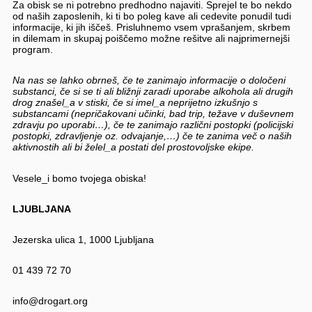
Za obisk se ni potrebno predhodno najaviti. Sprejel te bo nekdo
od naših zaposlenih, ki ti bo poleg kave ali cedevite ponudil tudi
informacije, ki jih iščeš. Prisluhnemo vsem vprašanjem, skrbem
in dilemam in skupaj poiščemo možne rešitve ali najprimernejši
program.
Na nas se lahko obrneš, če te zanimajo informacije o določeni
substanci, če si se ti ali bližnji zaradi uporabe alkohola ali drugih
drog znašel_a v stiski, če si imel_a neprijetno izkušnjo s
substancami (nepričakovani učinki, bad trip, težave v duševnem
zdravju po uporabi…), če te zanimajo različni postopki (policijski
postopki, zdravljenje oz. odvajanje,…) če te zanima več o naših
aktivnostih ali bi želel_a postati del prostovoljske ekipe.
Vesele_i bomo tvojega obiska!
LJUBLJANA
Jezerska ulica 1, 1000 Ljubljana
01 439 72 70
info@drogart.org