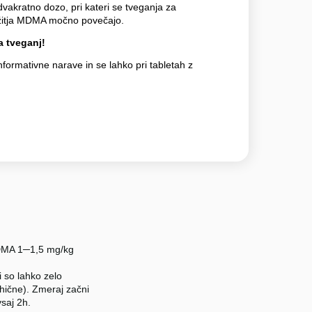
vakratno dozo, pri kateri se tveganja za
užitja MDMA močno povečajo.
 tveganj!
nformativne narave in se lahko pri tabletah z
 MDMA 1─1,5 mg/kg
 so lahko zelo
sihične). Zmeraj začni
vsaj 2h.