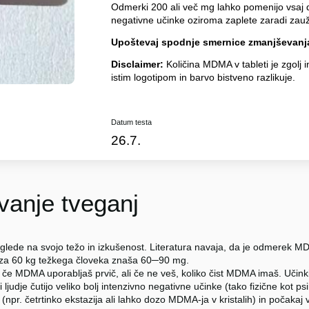
Odmerki 200 ali več mg lahko pomenijo vsaj d
negativne učinke oziroma zaplete zaradi za
Upoštevaj spodnje smernice zmanjševanja
Disclaimer:
Količina MDMA v tableti je zgolj i
istim logotipom in barvo bistveno razlikuje.
Datum testa
26.7.
anje tveganj
glede na svojo težo in izkušenost. Literatura navaja, da je odmerek
 za 60 kg težkega človeka znaša 60─90 mg.
 če MDMA uporabljaš prvič, ali če ne veš, koliko čist MDMA imaš. Učinki
i ljudje čutijo veliko bolj intenzivno negativne učinke (tako fizične kot p
npr. četrtinko ekstazija ali lahko dozo MDMA-ja v kristalih) in počakaj 