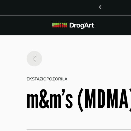
o vsebnostjo LSD v Mariboru
EKSTAZI
OPOZORILA
m&m’s (MDMA