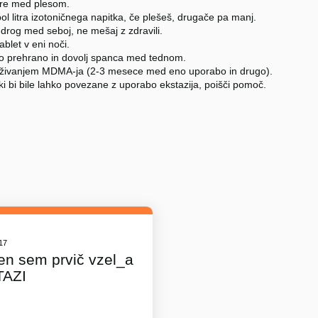
re med plesom.
ol litra izotoničnega napitka, če plešeš, drugače pa manj.
 drog med seboj, ne mešaj z zdravili.
tablet v eni noči.
no prehrano in dovolj spanca med tednom.
živanjem MDMA-ja (2-3 mesece med eno uporabo in drugo).
ki bi bile lahko povezane z uporabo ekstazija, poišči pomoč.
017
en sem prvič vzel_a
TAZI