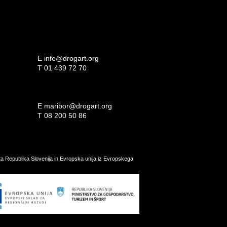
E
info@drogart.org
T
01 439 72 70
E
maribor@drogart.org
T
08 200 50 86
ata Republika Slovenija in Evropska unija iz Evropskega