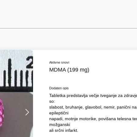
Aktivne snovi
MDMA (199 mg)
Dodaten opis
Tabletka predstavlja večje tveganje za zdravj
so:
slabost, bruhanje, glavobol, nemir, panični na
epileptični
napadi, motnje motorike, povišana telesna t
možganski
ali srčni infarkt.