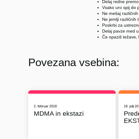
Delaj redne premo
Vsako uro spij do p
Ne mešaj različnih
Ne jemlji različnih 
Poskrbi za ustrez
Delaj pavze med u
Če opaziš težave, 
Povezana vsebina:
2. februar 2018
18. julij 2
MDMA in ekstazi
Pred
EKS