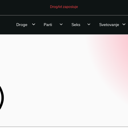
DrogArt zaposluje
Droge
Parti
Seks
Svetovanje
)