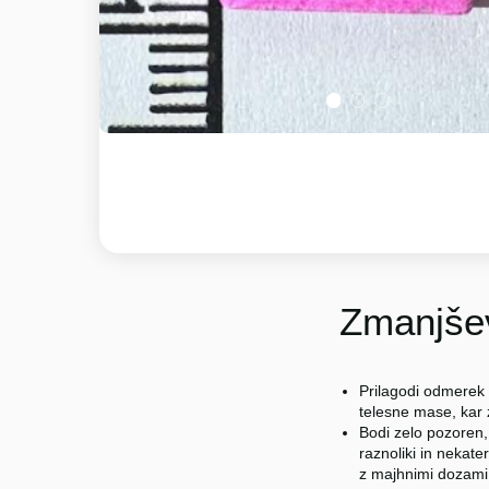
1
2
3
Zmanjšev
Prilagodi odmerek 
telesne mase, kar
Bodi zelo pozoren,
raznoliki in nekater
z majhnimi dozami (