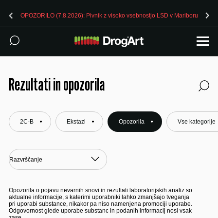
vnik z visoko vsebnostjo LSD v Mariboru
OPOZORILO (7.8.2026): Pi
Rezultati in opozorila
2C-B
Ekstazi
Opozorila
Vse kategorije
Opozorila o pojavu nevarnih snovi in rezultati laboratorijskih analiz so
aktualne informacije, s katerimi uporabniki lahko zmanjšajo tveganja
pri uporabi substance, nikakor pa niso namenjena promociji uporabe.
Odgovornost glede uporabe substanc in podanih informacij nosi vsak
zase.