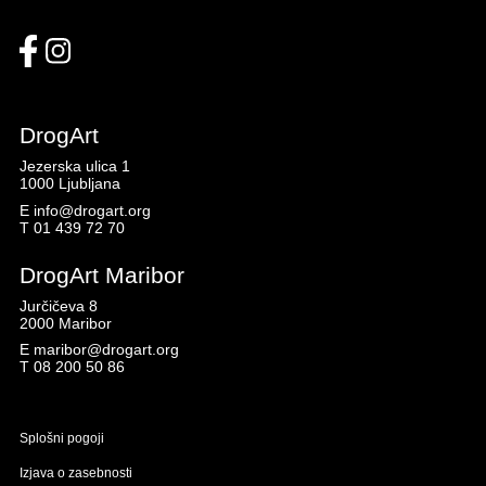
DrogArt
Jezerska ulica 1
1000 Ljubljana
E
info@drogart.org
T
01 439 72 70
DrogArt Maribor
Jurčičeva 8
2000 Maribor
E
maribor@drogart.org
T
08 200 50 86
Splošni pogoji
Izjava o zasebnosti