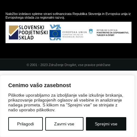
Naložbo izdelavo spletne strani sofinancirata Republika Slovenija in Evropska unija iz
Evropskega sklada za regionalni razvoj.
© 2001 - 2023 Združenje DrogArt, vse pravice pridržane
Cenimo vašo zasebnost
Piškotke uporabljamo za izboljšanje vaše izkušnje brskanja,
prikazovanje prilagojenih oglasov ali vsebine in analiziranje
našega prometa. S klikom na "Sprejmi vse" se strinjate z
našo uporabo piškotkov.
Prilagodi
Zavrni vse
Sprejmi vse