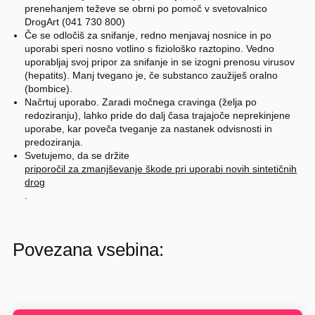
prenehanjem teževe se obrni po pomoč v svetovalnico
DrogArt (041 730 800)
Če se odločiš za snifanje, redno menjavaj nosnice in po
uporabi speri nosno votlino s fiziološko raztopino. Vedno
uporabljaj svoj pripor za snifanje in se izogni prenosu virusov
(hepatits). Manj tvegano je, če substanco zaužiješ oralno
(bombice).
Načrtuj uporabo. Zaradi močnega cravinga (želja po
redoziranju), lahko pride do dalj časa trajajoče neprekinjene
uporabe, kar poveča tveganje za nastanek odvisnosti in
predoziranja.
Svetujemo, da se držite
priporočil za zmanjševanje škode pri uporabi novih sintetičnih
drog
.
Povezana vsebina: