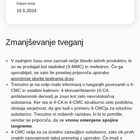
Datum testa
15.5.2024
Zmanjševanje tveganj
V zadnjem času smo zaznali večje število lažnih produktov, ki
so se prodajali kot sladoled (3-MMC) in mefedron. Če ga
uporabljaš, se zato še posebej priporoča uporabo
anonimne storite testiranja drog
.
Trenutno je na voljo malo informacij o tveganjih povezanih s 4-
CMC in ostalimi katinoni. 4-kloroamfetamin (4-CA,
amfetaminski derivat) je znan kot zelo nevrotoksična
substanca. Ker sta si 4-CA in 4-CMC strukturno zelo podobna,
obstaja verjetnost, da gre tudi v primeru 4-CMCja za toksično
substanco. Trenutno ni nobenih raziskav, ki bi to potrdile,
vendar se priporoča, da se
vnosu omenjene spojine
izognemo
.
4-CMC velja za za izredno zasvojljivo substanco, zato ob prvih
znakih zasvojenosti takoj prenehaj z uporabo. Če imaš s