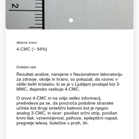
1
Aktivne snovi
4-CMC (~ 94%)
Dodaten opis
Rezultati analize, narejene v Nacionalnem laboratoriju
za zdravje, okolje in hrano, so pokazali, da vzorec v
obliki belih kristalov, ki se je v Ljubljani prodajal kot 3-
MMC, dejansko vsebuje 4-CMC.
O snovi 4-CMC ni na voljo veliko informacij,
predvideva pa se, da povzroča podobne stranske
učinke kot drugi sintetični katinoni kot je njegov
analog 3-CMC, in sicer: povišan srčni utrip, povišan
krvni tlak, vznemirjenost, psihoze, epileptični napad,
pregretje telesa, bolečine v prsih, itn.