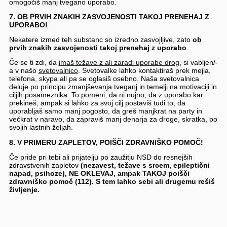
omogočiš manj tvegano uporabo.
7. OB PRVIH ZNAKIH ZASVOJENOSTI TAKOJ PRENEHAJ Z
UPORABO!
Nekatere izmed teh substanc so izredno zasvojljive, zato
ob
prvih znakih zasvojenosti takoj prenehaj z uporabo
.
Če se ti zdi, da
imaš težave z ali zaradi uporabe drog
, si vabljen/-
a v našo
svetovalnico
. Svetovalke lahko kontaktiraš prek mejla,
telefona, skypa ali pa se oglasiš osebno. Naša svetovalnica
deluje po principu zmanjševanja tveganj in temelji na motivaciji in
ciljih posameznika. To pomeni, da ni nujno, da z uporabo kar
prekineš, ampak si lahko za svoj cilj postaviš tudi to, da
uporabljaš samo manj pogosto, da greš manjkrat na party in
večkrat v naravo, da zapraviš manj denarja za droge, skratka, po
svojih lastnih željah.
8.
V PRIMERU ZAPLETOV, POIŠČI ZDRAVNIŠKO POMOČ!
Če pride pri tebi ali prijatelju po zaužitju NSD do resnejših
zdravstvenih zapletov
(nezavest, težave s srcem, epileptični
napad, psihoze), NE OKLEVAJ, ampak TAKOJ poišči
zdravniško pomoč (112). S tem lahko sebi ali drugemu rešiš
življenje.