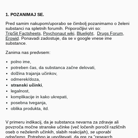
1. POZANIMAJ SE.
Pred samim nakupom/uporabo se čimbolj pozanimamo o želeni
substanci na spletnih forumih. Priporočljivi viri so:
TripSit Factsheets
,
Psychonaut wiki
,
Bluelight
,
Drugs Forum
,
Erowid
. Ponavadi zadostuje, da se v google vnese ime
substance.
Zanima nas predvsem:
polno ime,
potreben čas, da substanca začne delovati,
dolžina trajanja učinkov,
odmerek/doza,
stranski učinki
,
legalnost,
komplikacije in kako ukrepati,
posebna tveganja,
oblika produkta, itd.
V primeru indikacij, da je substanca nevarna za zdravje ali
povzroča močne stranske učinke (več ločenih poročil različnih
oseb o neželenih učinkih, slabih reakcijah),
se uporabi
odrečemo
. Potrebno je upoštevati, da gre za “research