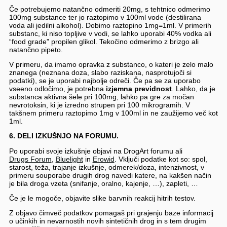
Če potrebujemo natančno odmeriti 20mg, s tehtnico odmerimo
100mg substance ter jo raztopimo v 100ml vode (destilirana
voda ali jedilni alkohol). Dobimo raztopino 1mg=1ml. V primerih
substanc, ki niso topljive v vodi, se lahko uporabi 40% vodka ali
“food grade” propilen glikol. Tekočino odmerimo z brizgo ali
natančno pipeto.
V primeru, da imamo opravka z substanco, o kateri je zelo malo
znanega (neznana doza, slabo raziskana, nasprotujoči si
podatki), se je uporabi najbolje odreči. Če pa se za uporabo
vseeno odločimo, je potrebna
izjemna previdnost
. Lahko, da je
substanca aktivna šele pri 100mg, lahko pa gre za močan
nevrotoksin, ki je izredno strupen pri 100 mikrogramih. V
takšnem primeru raztopimo 1mg v 100ml in ne zaužijemo več kot
1ml.
6. DELI IZKUŠNJO NA FORUMU.
Po uporabi svoje izkušnje objavi na DrogArt forumu ali
Drugs Forum
,
Bluelight
in
Erowid
. Vključi podatke kot so: spol,
starost, teža, trajanje izkušnje, odmerek/doza, intenzivnost, v
primeru souporabe drugih drog navedi katere, na kakšen način
je bila droga vzeta (snifanje, oralno, kajenje, …), zapleti, …
Če je le mogoče, objavite slike barvnih reakcij hitrih testov.
Z objavo čimveč podatkov
pomagaš pri grajenju baze informacij
o učinkih in nevarnostih novih sintetičnih drog in s tem drugim