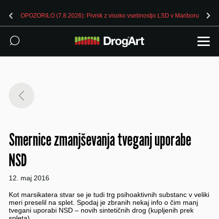
ru
OPOZORILO (7.8.2026): Pivnik z visoko vsebnostjo LSD v Ljublja
Smernice zmanjševanja tveganj uporabe
NSD
12. maj 2016
Kot marsikatera stvar se je tudi trg psihoaktivnih substanc v veliki
meri preselil na splet. Spodaj je zbranih nekaj info o čim manj
tvegani uporabi NSD – novih sintetičnih drog (kupljenih prek
spleta).