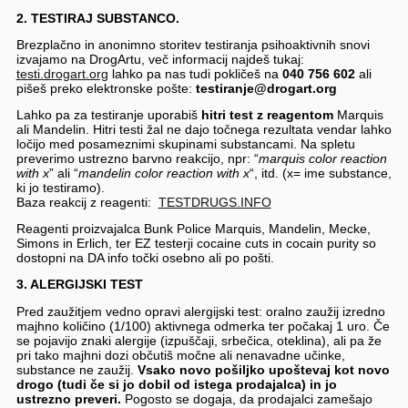
2. TESTIRAJ SUBSTANCO.
Brezplačno in anonimno storitev testiranja psihoaktivnih snovi
izvajamo na DrogArtu, več informacij najdeš tukaj:
testi.drogart.org
lahko pa nas tudi pokličeš na
040 756 602
ali
pišeš preko elektronske pošte:
testiranje@drogart.org
Lahko pa za testiranje uporabiš
hitri test z reagentom
Marquis
ali Mandelin. Hitri testi žal ne dajo točnega rezultata vendar lahko
ločijo med posameznimi skupinami substancami. Na spletu
preverimo ustrezno barvno reakcijo, npr: “
marquis color reaction
with x
” ali “
mandelin color reaction with x
“, itd. (x= ime substance,
ki jo testiramo).
Baza reakcij z reagenti:
TESTDRUGS.INFO
Reagenti proizvajalca Bunk Police Marquis, Mandelin, Mecke,
Simons in Erlich, ter EZ testerji cocaine cuts in cocain purity so
dostopni na DA info točki osebno ali po pošti.
3. ALERGIJSKI TEST
Pred zaužitjem vedno opravi alergijski test: oralno zaužij izredno
majhno količino (1/100) aktivnega odmerka ter počakaj 1 uro. Če
se pojavijo znaki alergije (izpuščaji, srbečica, oteklina), ali pa že
pri tako majhni dozi občutiš močne ali nenavadne učinke,
substance ne zaužij.
Vsako novo pošiljko upoštevaj kot novo
drogo (tudi če si jo dobil od istega prodajalca) in jo
ustrezno preveri.
Pogosto se dogaja, da prodajalci zamešajo