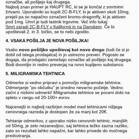
označbe, ali pošljejo kaj drugega.
Najbolj znan primer je HAUPT RC, ki se je končal z smrtnimi
žrtvami. Uporabniki so kupili 2C-B-FLY, ki je aktiven okoli 10mg,
prejeli pa so napačno označeni bromo-dragonfly, ki je aktiven
pod 1mg. Umrl je tudi lastnik trgovine. Več info tukaj:
Smrt zaradi 2C-B-FLY v Kaliforniji in na Danskem
. Če bi
upoštevali 2. in 3. točko, se to nebi zgodilo.
4. VSAKA POŠILJA JE NOVA POŠILJKA!
Vsako
novo pošiljko upoštevaj kot novo drogo
(tudi če si jo
dobil od istega prodajalca) in jo ustrezno preveri. Pogosto se
dogaja, da prodajalci zamešajo označbe ali pošljejo kaj drugega.
Bodi dvomljiv in redno preverjaj na novo kupljeno substanco.
5. MILIGRAMSKA TEHTNICA
Odmerke si vedno pripravi s pomočjo miligramske tehtnice.
Odmerjanje “po občutku” je izredno nevarno početje. Vedno
začni z nizkimi odmerki! Miligramske tehtnice se poceni dobi na
spletu v rangu od 20-100+ evrov.
Najcenejši in najbolj razširjen model med tehtnicami nižjega
cenovnega razreda je dostopen že za manj kot 20€.
Tehtanje odmerkov, z uporabo nizko cenovnih tehtnic, manjših
od 50mg, je zelo nezanesljivo, saj tehtnica težko zazna razliko,
zato so rezultati lahko napačni, kar lahko privede do močnega
predoziranja.