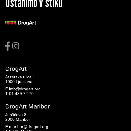
Ostanimo v stiku
DrogArt
Jezerska ulica 1
1000 Ljubljana
E
info@drogart.org
T
01 439 72 70
DrogArt Maribor
Jurčičeva 8
2000 Maribor
E
maribor@drogart.org