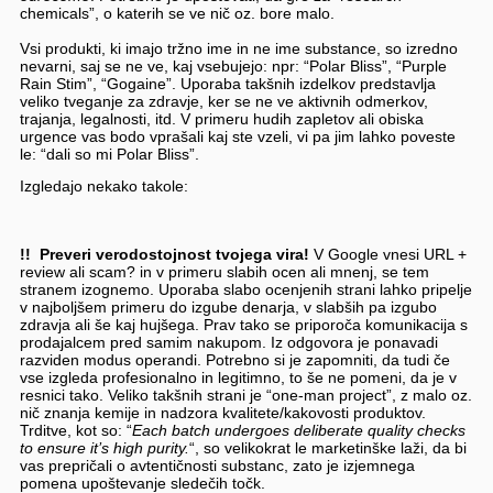
chemicals”, o katerih se ve nič oz. bore malo.
Vsi produkti, ki imajo tržno ime in ne ime substance, so izredno
nevarni, saj se ne ve, kaj vsebujejo: npr: “Polar Bliss”, “Purple
Rain Stim”, “Gogaine”. Uporaba takšnih izdelkov predstavlja
veliko tveganje za zdravje, ker se ne ve aktivnih odmerkov,
trajanja, legalnosti, itd. V primeru hudih zapletov ali obiska
urgence vas bodo vprašali kaj ste vzeli, vi pa jim lahko poveste
le: “dali so mi Polar Bliss”.
Izgledajo nekako takole:
!!
Preveri verodostojnost tvojega vira!
V Google vnesi URL +
review ali scam? in v primeru slabih ocen ali mnenj, se tem
stranem izognemo. Uporaba slabo ocenjenih strani lahko pripelje
v najboljšem primeru do izgube denarja, v slabših pa izgubo
zdravja ali še kaj hujšega. Prav tako se priporoča komunikacija s
prodajalcem pred samim nakupom. Iz odgovora je ponavadi
razviden modus operandi. Potrebno si je zapomniti, da tudi če
vse izgleda profesionalno in legitimno, to še ne pomeni, da je v
resnici tako. Veliko takšnih strani je “one-man project”, z malo oz.
nič znanja kemije in nadzora kvalitete/kakovosti produktov.
Trditve, kot so: “
Each batch undergoes deliberate quality checks
to ensure it’s high purity.
“, so velikokrat le marketinške laži, da bi
vas prepričali o avtentičnosti substanc, zato je izjemnega
pomena upoštevanje sledečih točk.