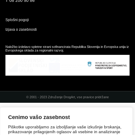
T
08 200 50 86
Splošni pogoji
Izjava o zasebnosti
Naložbo izdelavo spletne strani sofinancirata Republika Slovenija in Evropska unija iz
Evropskega sklada za regionalni razvoj.
© 2001 - 2023 Združenje DrogArt, vse pravice pridržane
Cenimo vašo zasebnost
Piškotke uporabljamo za izboljšanje vaše izkušnje brskanja,
prikazovanje prilagojenih oglasov ali vsebine in analiziranje