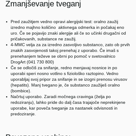
Zmanjševanje tveganj
Pred zaužitjem vedno opravi alergijski test: oralno zaužij
izredno majhno količino aktivnega odmerka in počakaj eno
uro. Če se pojavijo znaki alergije ali če so učinki drugačni od
pričakovanih, substance ne zaužij.
4-MMC velja za za izredno zasvoljivo substanco, zato ob prvih
znakih zasvojenosti takoj prenehaj z uporabo. Če imaš s
prenehanjem teževe se obrni po pomoč v svetovalnico
DrogArt (041 730 800)
Če se odločiš za snifanje, redno menjavaj nosnice in po
uporabi speri nosno votlino s fiziološko raztopino. Vedno
uporabljaj svoj pripor za snifanje in se izogni prenosu virusov
(hepatits). Manj tvegano je, če substanco zaužiješ oralno
(bombice).
Načrtuj uporabo. Zaradi močnega cravinga (želja po
redoziranju), lahko pride do dalj časa trajajoče neprekinjene
uporabe, kar poveča tveganje za nastanek odvisnosti in
predoziranje.