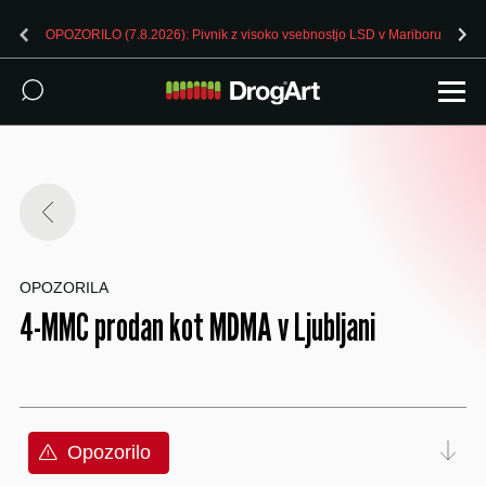
OPOZORILO (7.8.2026): Pivnik z visoko vsebnostjo LSD v Mariboru
OPOZORILA
4-MMC prodan kot MDMA v Ljubljani
Opozorilo