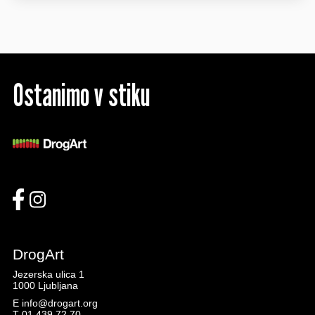
Ostanimo v stiku
DrogArt
Jezerska ulica 1
1000 Ljubljana
E
info@drogart.org
T
01 439 72 70