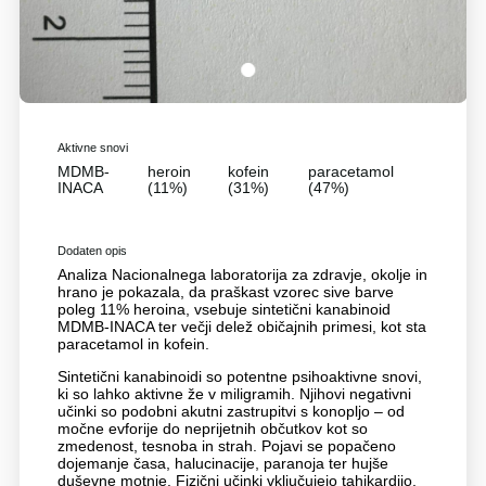
1
Aktivne snovi
MDMB-
heroin
kofein
paracetamol
INACA
(11%)
(31%)
(47%)
Dodaten opis
Analiza Nacionalnega laboratorija za zdravje, okolje in
hrano je pokazala, da praškast vzorec sive barve
poleg 11% heroina, vsebuje sintetični kanabinoid
MDMB-INACA ter večji delež običajnih primesi, kot sta
paracetamol in kofein.
Sintetični kanabinoidi so potentne psihoaktivne snovi,
ki so lahko aktivne že v miligramih. Njihovi negativni
učinki so podobni akutni zastrupitvi s konopljo – od
močne evforije do neprijetnih občutkov kot so
zmedenost, tesnoba in strah. Pojavi se popačeno
dojemanje časa, halucinacije, paranoja ter hujše
duševne motnje. Fizični učinki vključujejo tahikardijo,