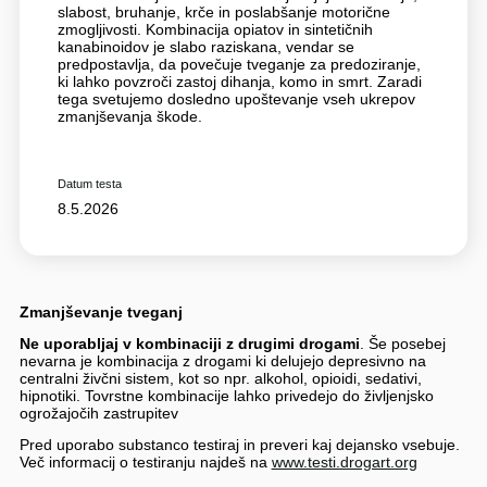
slabost, bruhanje, krče in poslabšanje motorične
zmogljivosti. Kombinacija opiatov in sintetičnih
kanabinoidov je slabo raziskana, vendar se
predpostavlja, da povečuje tveganje za predoziranje,
ki lahko povzroči zastoj dihanja, komo in smrt. Zaradi
tega svetujemo dosledno upoštevanje vseh ukrepov
zmanjševanja škode.
Datum testa
8.5.2026
Zmanjševanje tveganj
Ne uporabljaj v kombinaciji z drugimi drogami
. Še posebej
nevarna je kombinacija z drogami ki delujejo depresivno na
centralni živčni sistem, kot so npr. alkohol, opioidi, sedativi,
hipnotiki. Tovrstne kombinacije lahko privedejo do življenjsko
ogrožajočih zastrupitev
Pred uporabo substanco testiraj in preveri kaj dejansko vsebuje.
Več informacij o testiranju najdeš na
www.testi.drogart.org