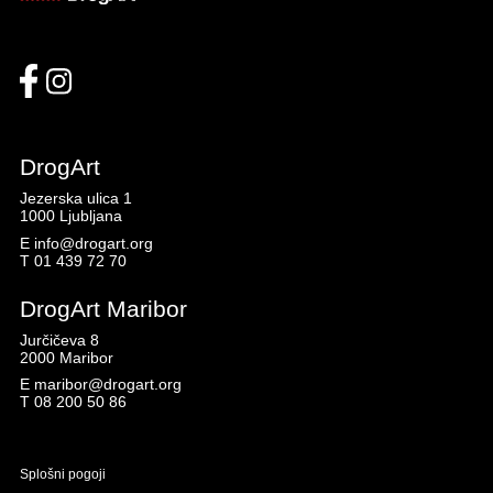
DrogArt
Jezerska ulica 1
1000 Ljubljana
E
info@drogart.org
T
01 439 72 70
DrogArt Maribor
Jurčičeva 8
2000 Maribor
E
maribor@drogart.org
T
08 200 50 86
Splošni pogoji