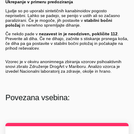
Ukrepanje v primeru predoziranja
Ljudje so po uporabi sintetičnih kanabinoidov pogosto
neprisebni. Lahko se padejo, se penijo v ustih ali so začasno
paralizirani. Če je mogoče, jih postavite v
stabilni bočni
položaj
in nenehno spremljajte dihanje.
Če nekdo pade v
nezavest in je neodziven, pokličite 112
.
Preverite ali diha. Če ne dihajo, začnite s stiskanje prsnega koša,
če diha pa ga postavite v stabilni bočni položaj in počakajte na
prihod reševalcev.
Vzorec je v okviru anonimnega zbiranja vzorcev psihoaktivnih
snovi zbralo Združenje DrogArt v Mariboru. Analizo vzorca je
izvedel Nacionalni laboratorij za zdravje, okolje in hrano.
Povezana vsebina: