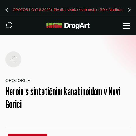
OPOZORILO (7.8.2026): Pivnik z visoko vsebnostjo LSD v Mariboru
OPOZORILA
Heroin s sintetičnim kanabinoidom v Novi
Gorici