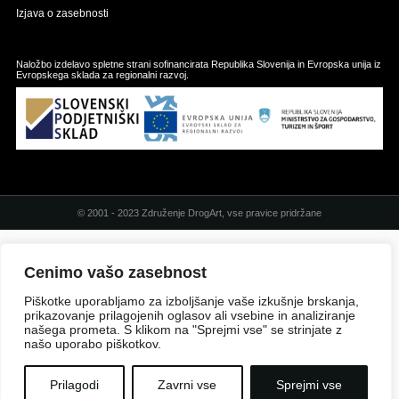
Izjava o zasebnosti
Naložbo izdelavo spletne strani sofinancirata Republika Slovenija in Evropska unija iz
Evropskega sklada za regionalni razvoj.
© 2001 - 2023 Združenje DrogArt, vse pravice pridržane
Cenimo vašo zasebnost
Piškotke uporabljamo za izboljšanje vaše izkušnje brskanja,
prikazovanje prilagojenih oglasov ali vsebine in analiziranje
našega prometa. S klikom na "Sprejmi vse" se strinjate z
našo uporabo piškotkov.
Prilagodi
Zavrni vse
Sprejmi vse