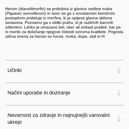
Heroin (diacetilmorfin) se pridobiva iz glavice rastline maka
(
Papaver somniferum
) in sicer se ga z enostavnim kemičnim
postopkom prideluje iz morfina, ki je opijeva glavna aktivna
sestavina. Poznamo ga v obliki prahu, ki je različnih barvnih
odtenkov. Lahko je umazano bel, oker ali sivkast prašek, kar pa
ni merilo za določanje njegove čistosti oziroma kvalitete. Pogosta
ulična imena za heroin so horse, moka, dope, staf in H.
Učinki
Načini uporabe in doziranje
Nevarnost za zdravje in najnujnejši varovalni
ukrepi