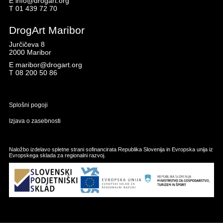
E
info@drogart.org
T
01 439 72 70
DrogArt Maribor
Jurčičeva 8
2000 Maribor
E
maribor@drogart.org
T
08 200 50 86
Splošni pogoji
Izjava o zasebnosti
Naložbo izdelavo spletne strani sofinancirata Republika Slovenija in Evropska unija iz
Evropskega sklada za regionalni razvoj.