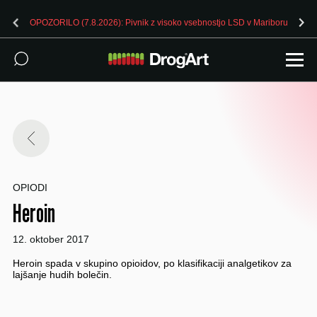
OPOZORILO (7.8.2026): Pivnik z visoko vsebnostjo LSD v Mariboru
OPIODI
Heroin
12. oktober 2017
Heroin spada v skupino opioidov, po klasifikaciji analgetikov za
lajšanje hudih bolečin.