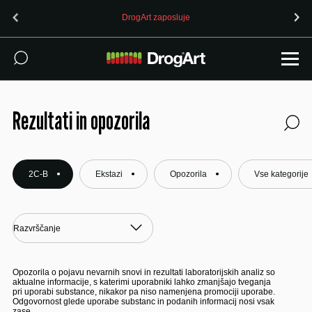
OPOZORILO (24.7.2026): 4-CMC prodan kot MDMA v Lju
Rezultati in opozorila
2C-B
Ekstazi
Opozorila
Vse kategorije
Opozorila o pojavu nevarnih snovi in rezultati laboratorijskih analiz so
aktualne informacije, s katerimi uporabniki lahko zmanjšajo tveganja
pri uporabi substance, nikakor pa niso namenjena promociji uporabe.
Odgovornost glede uporabe substanc in podanih informacij nosi vsak
zase.