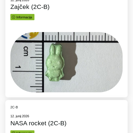
Zajček (2C-B)
Informacija
2C-B
12. junij 2026
NASA rocket (2C-B)