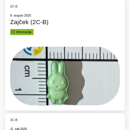
2C-B
8. avgust 2025
Zajček (2C-B)
Informacija
2C-B
11. julij 2025