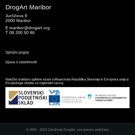
DrogArt Maribor
Jurčičeva 8
2000 Maribor
E
maribor@drogart.org
T
08 200 50 86
Splošni pogoji
Izjava o zasebnosti
Naložbo izdelavo spletne strani sofinancirata Republika Slovenija in Evropska unija iz
Evropskega sklada za regionalni razvoj.
© 2001 - 2023 Združenje DrogArt, vse pravice pridržane