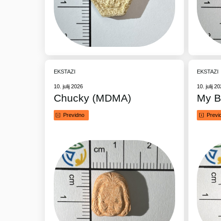
EKSTAZI
EKSTAZI
10. julij 2026
10. julij 2
Chucky (MDMA)
My B
Previdno
Previ