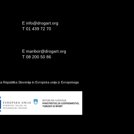
E
info@drogart.org
T
01 439 72 70
E
maribor@drogart.org
T
08 200 50 86
ata Republika Slovenija in Evropska unija iz Evropskega