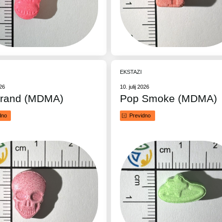
EKSTAZI
026
10. julij 2026
rand (MDMA)
Pop Smoke (MDMA)
dno
Previdno