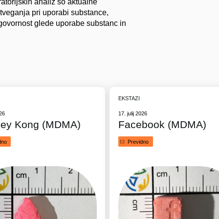
ratorijskih analiz so aktualne
 tveganja pri uporabi substance,
govornost glede uporabe substanc in
EKSTAZI
026
17. julij 2026
ey Kong (MDMA)
Facebook (MDMA)
dno
Previdno