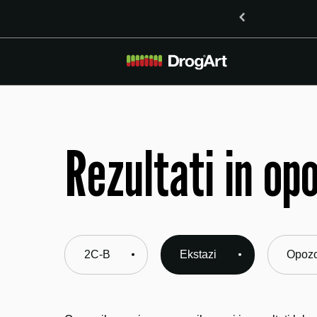
nostjo LSD v Mariboru
Rezultati in op
2C-B
Ekstazi
Opozo