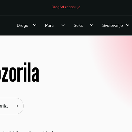
DrogArt zaposluje
Droge
Parti
Seks
Svetovanje
ozorila
rila