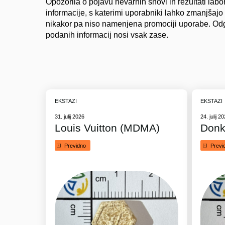
Opozorila o pojavu nevarnih snovi in rezultati labo
informacije, s katerimi uporabniki lahko zmanjšajo
nikakor pa niso namenjena promociji uporabe. Od
podanih informacij nosi vsak zase.
EKSTAZI
EKSTAZI
31. julij 2026
24. julij 2
Louis Vuitton (MDMA)
Donk
Previdno
Previ