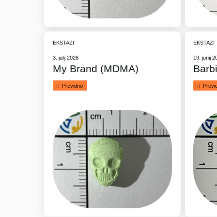
EKSTAZI
EKSTAZI
3. julij 2026
19. junij 
My Brand (MDMA)
Barb
Previdno
Previ