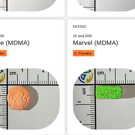
EKSTAZI
2026
19. junij 2026
ie (MDMA)
Marvel (MDMA)
dno
Previdno