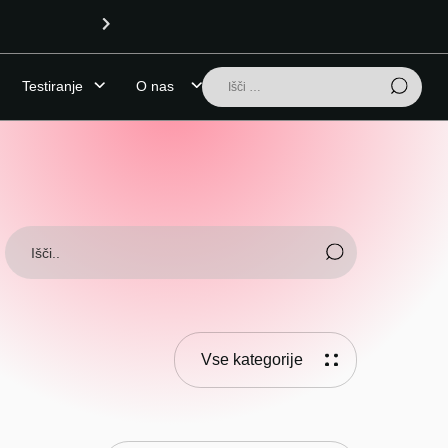
OPOZORILO (24.7.2026): 4-CMC
Išči:
Testiranje
O nas
Vse kategorije