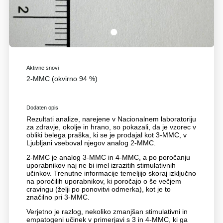
1
Aktivne snovi
2-MMC (okvirno 94 %)
Dodaten opis
Rezultati analize, narejene v Nacionalnem laboratoriju
za zdravje, okolje in hrano, so pokazali, da je vzorec v
obliki belega praška, ki se je prodajal kot 3-MMC, v
Ljubljani vseboval njegov analog 2-MMC.
2-MMC je analog 3-MMC in 4-MMC, a po poročanju
uporabnikov naj ne bi imel izrazitih stimulativnih
učinkov. Trenutne informacije temeljijo skoraj izključno
na poročilih uporabnikov, ki poročajo o še večjem
cravingu (želji po ponovitvi odmerka), kot je to
značilno pri 3-MMC.
Verjetno je razlog, nekoliko zmanjšan stimulativni in
empatogeni učinek v primerjavi s 3 in 4-MMC, ki ga