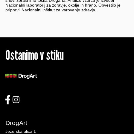
snovi zbrala info točka Drogarta. Analizo vzorca je izvedel
Nacionalni laboratorij za zdravje, okolje in hrano. Obvestilo je
pripravil Nacionalni inštitut za varovanje zdravja.
Ostanimo v stiku
DrogArt
Jezerska ulica 1