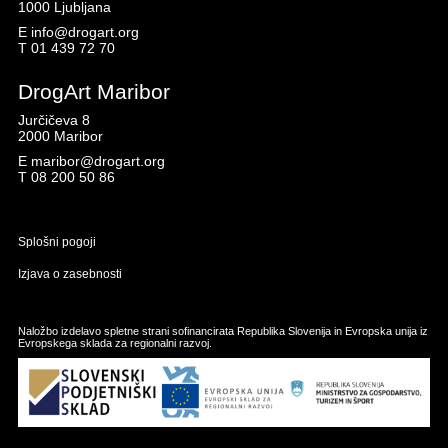
1000 Ljubljana
E
info@drogart.org
T
01 439 72 70
DrogArt Maribor
Jurčičeva 8
2000 Maribor
E
maribor@drogart.org
T
08 200 50 86
Splošni pogoji
Izjava o zasebnosti
Naložbo izdelavo spletne strani sofinancirata Republika Slovenija in Evropska unija iz
Evropskega sklada za regionalni razvoj.