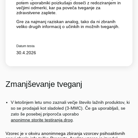
potem uporabniki poizkušajo doseči z redoziranjem in
večjimi odmerki, kar pa poveča tveganje za
zdravstvene zaplete.
Gre za najmanj raziskan analog, tako da ni zbranih
veliko drugih informacij o učinkih in možnih tveganjih.
Datum testa
30.4.2026
Zmanjševanje tveganj
V letošnjem letu smo zaznali večje število lažnih produktov, ki
so se prodajali kot sladoled (3-MMC). Če ga uporabljaš, se
zato še posebej priporoča uporabo
anonimne storite testiranja drog
.
Vzorec je v okviru anonimnega zbiranja vzorcev psihoaktivnih