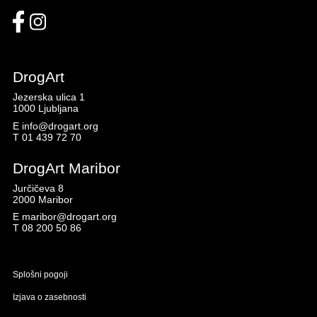
DrogArt
Jezerska ulica 1
1000 Ljubljana
E
info@drogart.org
T
01 439 72 70
DrogArt Maribor
Jurčičeva 8
2000 Maribor
E
maribor@drogart.org
T
08 200 50 86
Splošni pogoji
Izjava o zasebnosti