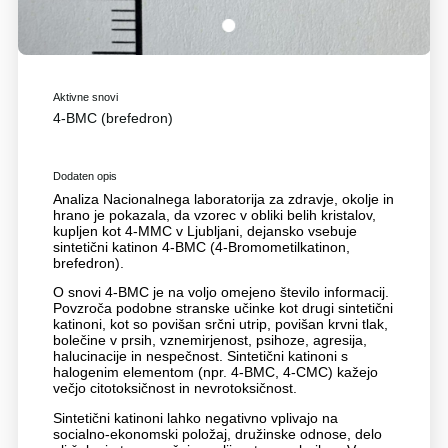
1
Aktivne snovi
4-BMC (brefedron)
Dodaten opis
Analiza Nacionalnega laboratorija za zdravje, okolje in
hrano je pokazala, da vzorec v obliki belih kristalov,
kupljen kot 4-MMC v Ljubljani, dejansko vsebuje
sintetični katinon 4-BMC (4-Bromometilkatinon,
brefedron).
O snovi 4-BMC je na voljo omejeno število informacij.
Povzroča podobne stranske učinke kot drugi sintetični
katinoni, kot so povišan srčni utrip, povišan krvni tlak,
bolečine v prsih, vznemirjenost, psihoze, agresija,
halucinacije in nespečnost. Sintetični katinoni s
halogenim elementom (npr. 4-BMC, 4-CMC) kažejo
večjo citotoksičnost in nevrotoksičnost.
Sintetični katinoni lahko negativno vplivajo na
socialno-ekonomski položaj, družinske odnose, delo