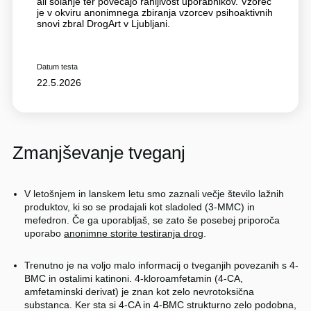
ali šolanje ter povečajo ranljivost uporabnikov. Vzorec
je v okviru anonimnega zbiranja vzorcev psihoaktivnih
snovi zbral DrogArt v Ljubljani.
Datum testa
22.5.2026
Zmanjševanje tveganj
V letošnjem in lanskem letu smo zaznali večje število lažnih
produktov, ki so se prodajali kot sladoled (3-MMC) in
mefedron. Če ga uporabljaš, se zato še posebej priporoča
uporabo
anonimne storite testiranja drog
.
Trenutno je na voljo malo informacij o tveganjih povezanih s 4-
BMC in ostalimi katinoni. 4-kloroamfetamin (4-CA,
amfetaminski derivat) je znan kot zelo nevrotoksična
substanca. Ker sta si 4-CA in 4-BMC strukturno zelo podobna,