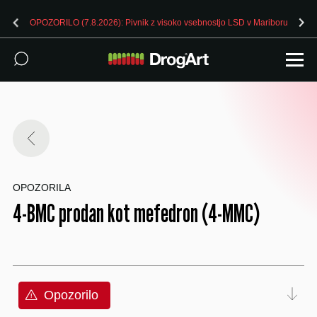
OPOZORILO (7.8.2026): Pivnik z visoko vsebnostjo LSD v Mariboru
OPOZORILA
4-BMC prodan kot mefedron (4-MMC)
Opozorilo