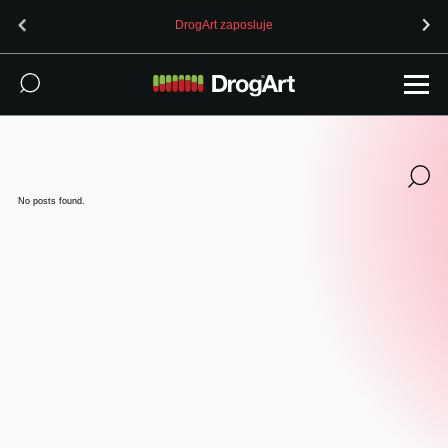
DrogArt zaposluje
No posts found.