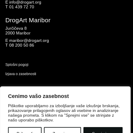
E
info@drogart.org
T
01 439 72 70
DrogArt Maribor
Jurčičeva 8
2000 Maribor
E
maribor@drogart.org
T
08 200 50 86
Splošni pogoji
Izjava o zasebnosti
Naložbo izdelavo spletne strani sofinancirata Republika Slovenija in Evropska unija iz
Evropskega sklada za regionalni razvoj.
Cenimo vašo zasebnost
Piškotke uporabljamo za izboljšanje vaše izkušnje brskanja,
prikazovanje prilagojenih oglasov ali vsebine in analiziranje
našega prometa. S klikom na "Sprejmi vse" se strinjate z
našo uporabo piškotkov.