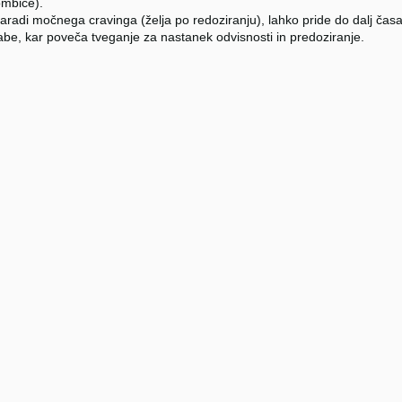
ombice).
aradi močnega cravinga (želja po redoziranju), lahko pride do dalj časa
be, kar poveča tveganje za nastanek odvisnosti in predoziranje.