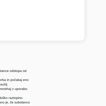
bstance odstopa od
erka in počakaj eno
aužij.
prenehaj z uporabo.
loško raztopino.
gano je, če substanco