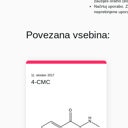
zaužiješ oralno (b
Načrtuj uporabo. Z
neprekinjene upora
Povezana vsebina:
11. oktober 2017
4-CMC