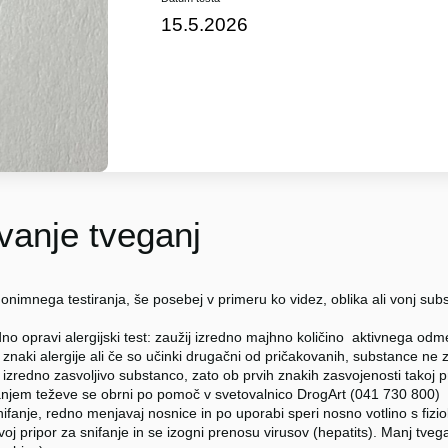
15.5.2026
anje tveganj
nonimnega testiranja, še posebej v primeru ko videz, oblika ali vonj su
no opravi alergijski test: zaužij izredno majhno količino aktivnega odm
 znaki alergije ali če so učinki drugačni od pričakovanih, substance ne z
izredno zasvoljivo substanco, zato ob prvih znakih zasvojenosti takoj 
njem teževe se obrni po pomoč v svetovalnico DrogArt (041 730 800)
ifanje, redno menjavaj nosnice in po uporabi speri nosno votlino s fizio
oj pripor za snifanje in se izogni prenosu virusov (hepatits). Manj tve