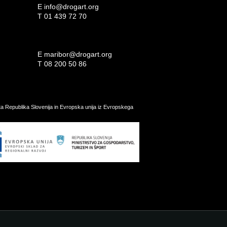
E
info@drogart.org
T
01 439 72 70
E
maribor@drogart.org
T
08 200 50 86
ata Republika Slovenija in Evropska unija iz Evropskega