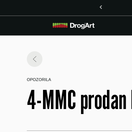
inoidoma delta-8-THO in delta-9-THO v Mariboru
OPOZORILA
4-MMC prodan k