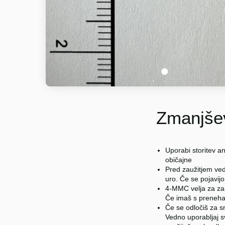
1
Zmanjšev
Uporabi storitev a
običajne
Pred zaužitjem ved
uro. Če se pojavijo
4-MMC velja za za 
Če imaš s preneha
Če se odločiš za sn
Vedno uporabljaj sv