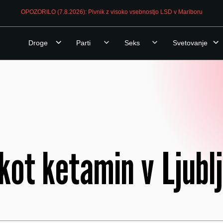
OPOZORILO (7.8.2026): Pivnik z visoko vsebnostjo LSD v Mariboru
Droge
Parti
Seks
Svetovanje
ot ketamin v Ljublj