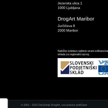
Jezerska ulica 1
1000 Ljubljana
DrogArt Maribor
Jurčičeva 8
2000 Maribor
Naložbo izdelavo spletne strani sofinancir
sklada za regionalni razvoj.
© 2001 - 2023 Združenje DrogArt, vse pravice pridržane