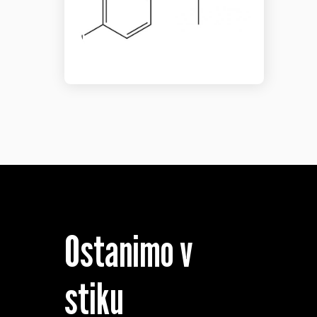
Ostanimo v
stiku