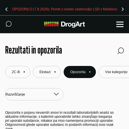
v Mariboru
OPOZORILO (7.8.2026): Pivnik z visoko vsebnostjo LSD v
Rezultati in opozorila
2C-B
Ekstazi
Opozorila
Vse kategorije
Opozorila o pojavu nevarnih snovi in rezultati laboratorijskih analiz so
aktualne informacije, s katerimi uporabniki lahko zmanjšajo tveganja
pri uporabi substance, nikakor pa niso namenjena promociji uporabe.
Odgovornost glede uporabe substanc in podanih informacij nosi vsak
zase.