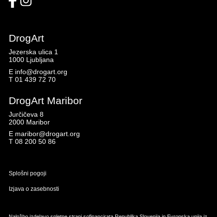
DrogArt
Jezerska ulica 1
1000 Ljubljana
E
info@drogart.org
T
01 439 72 70
DrogArt Maribor
Jurčičeva 8
2000 Maribor
E
maribor@drogart.org
T
08 200 50 86
Splošni pogoji
Izjava o zasebnosti
Naložbo izdelavo spletne strani sofinancirata Republika Slovenija in Evropska unija iz