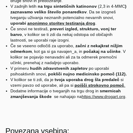
druge snovi in predoziranje.
V zadnjih letih
na trgu sintetičnih katinonov
(2,3 in 4-MMC
)
zaznavamo veliko število ponaredkov
. Da se izogneš
tveganju uživanja neznanih potencialno nevarnih snovi,
uporabi
anonimno storitev testiranja drog
.
Če snovi ne testiraš,
preveri izgled, strukturo, vonj ter
barvo
, v kolikor se ti zdi da nekaj odstopa od običajnih
lastnosti, se uporabi raje izogni.
Če se vseeno odločiš za uporabo,
začni z nekajkrat nižjim
odmerkom
, kot ga si ga navajen_a, in
počakaj na učinke
. V
kolikor se pojavijo nenavadni ali za ta odmerek premočni
učinki, prenehaj z nadaljnjo uporabo.
V primeru
hudih zdravstvenih zapletov
po uporabi
psihoaktivnih snovi,
pokliči nujno medicinsko pomoč (112).
V kolikor se ti zdi, da je
tvoja uporaba drog šla predaleč
si
vzemi pavzo od uporabe, ali pa si
poišči strokovno pomoč
.
Dodatne informacije o tveganjih na trgu drog in
smernicah
zmanjševanja škode
se nahajajo na
https://www.drogart.org
.
Povezana vsebina: