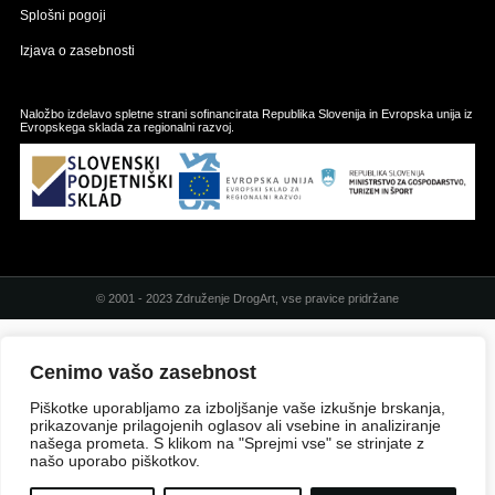
Splošni pogoji
Izjava o zasebnosti
Naložbo izdelavo spletne strani sofinancirata Republika Slovenija in Evropska unija iz
Evropskega sklada za regionalni razvoj.
© 2001 - 2023 Združenje DrogArt, vse pravice pridržane
Cenimo vašo zasebnost
Piškotke uporabljamo za izboljšanje vaše izkušnje brskanja,
prikazovanje prilagojenih oglasov ali vsebine in analiziranje
našega prometa. S klikom na "Sprejmi vse" se strinjate z
našo uporabo piškotkov.