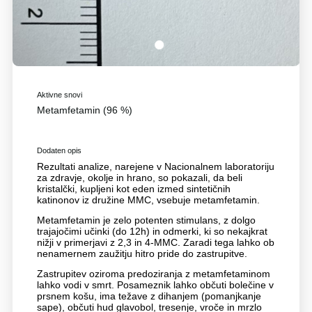
1
Aktivne snovi
Metamfetamin (96 %)
Dodaten opis
Rezultati analize, narejene v Nacionalnem laboratoriju
za zdravje, okolje in hrano, so pokazali, da beli
kristalčki, kupljeni kot eden izmed sintetičnih
katinonov iz družine MMC, vsebuje metamfetamin.
Metamfetamin je zelo potenten stimulans, z dolgo
trajajočimi učinki (do 12h) in odmerki, ki so nekajkrat
nižji v primerjavi z 2,3 in 4-MMC. Zaradi tega lahko ob
nenamernem zaužitju hitro pride do zastrupitve.
Zastrupitev oziroma predoziranja z metamfetaminom
lahko vodi v smrt. Posameznik lahko občuti bolečine v
prsnem košu, ima težave z dihanjem (pomanjkanje
sape), občuti hud glavobol, tresenje, vroče in mrzlo