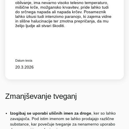
oblivanje, ima nevarno visoko telesno temperaturo,
mišične krče, možgansko krvavitev, pride lahko tudi
do srčnega napada ali napada krčev. Posameznik
lahko izkusi tudi intenzivno paranojo, ki zajema vidne
in slišne halucinacije ter zmotna prepričanja, da mu
želijo ljudje ali stvari škoditi.
Datum testa
20.3.2026
Zmanjševanje tveganj
Izogibaj se uporabi uličnih imen za droge
, ker so lahko
zavajajoča. Pod istim imenom se lahko prodajajo različne
substance, kar povečuje tveganje za nenamerno uporabo