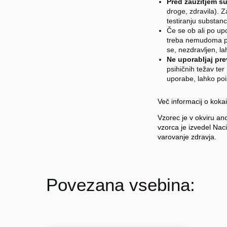
Pred zaužitjem su
droge, zdravila). 
testiranju substan
Če se ob ali po upor
treba nemudoma pok
se, nezdravljen, la
Ne uporabljaj pr
psihičnih težav te
uporabe, lahko poi
Več informacij o koka
Vzorec je v okviru an
vzorca je izvedel Nacio
varovanje zdravja.
Povezana vsebina: