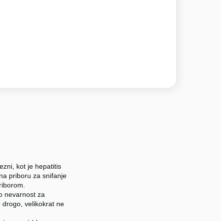
zni, kot je hepatitis
na priboru za snifanje
priborom.
o nevarnost za
 drogo, velikokrat ne