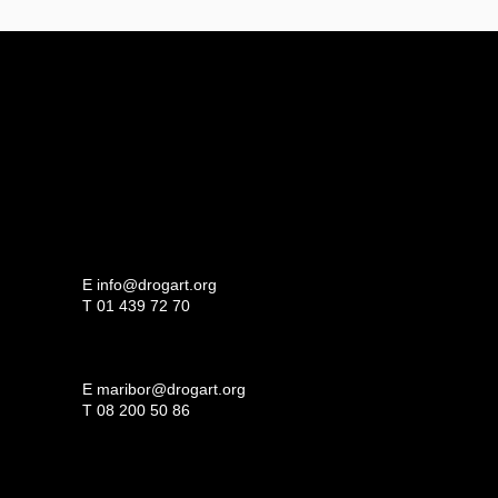
E
info@drogart.org
T
01 439 72 70
E
maribor@drogart.org
T
08 200 50 86