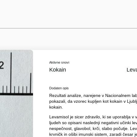
Aktivne snovi
Kokain
Lev
Dodaten opis
Rezultati analize, narejene v Nacionalnem labo
pokazali, da vzorec kupljen kot kokain v Ljub
kokain.
Levamisol je sicer zdravilo, ki se uporablja v 
ljudeh so opisani naslednji negativni učinki le
nespečnost, glavobol, krči, slabo počutje. Le
krvničk in ošibi imunski sistem, zaradi česar