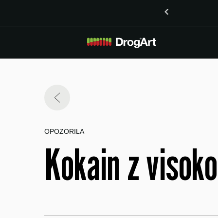
inoidoma delta-8-THO in delta-9-THO v Mariboru
OPOZORILA
Kokain z visoko