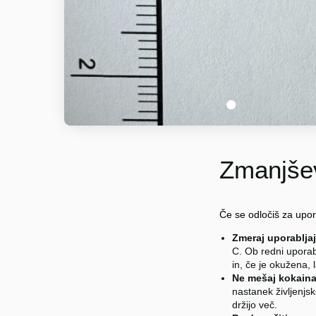
1
Zmanjšev
Če se odločiš za upo
Zmeraj uporablja
C. Ob redni uporabi
in, če je okužena,
Ne mešaj kokaina
nastanek življenjs
držijo več.