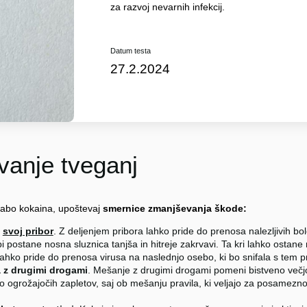
za razvoj nevarnih infekcij.
Datum testa
27.2.2024
anje tveganj
rabo kokaina, upoštevaj
smernice zmanjševanja škode:
j
svoj pribor
. Z deljenjem pribora lahko pride do prenosa nalezljivih bole
 postane nosna sluznica tanjša in hitreje zakrvavi. Ta kri lahko ostane 
 lahko pride do prenosa virusa na naslednjo osebo, ki bo snifala s tem 
 z drugimi drogami
. Mešanje z drugimi drogami pomeni bistveno večj
ko ogrožajočih zapletov, saj ob mešanju pravila, ki veljajo za posamezno