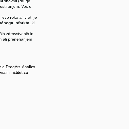
imi snovmi (druge
estiranjem. Več o
levo roko ali vrat, je
rčnega infarkta
, ki
ih zdravstvenih in
em ali prenehanjem
nja DrogArt. Analizo
nalni inštitut za