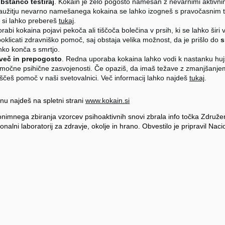
bstanco testiraj
. Kokain je zelo pogosto namešan z nevarnimi aktivn
Zaužitju nevarno namešanega kokaina se lahko izogneš s pravočasnim t
c si lahko prebereš
tukaj
.
abi kokaina pojavi pekoča ali tiščoča bolečina v prsih, ki se lahko širi v 
licati zdravniško pomoč, saj obstaja velika možnost, da je prišlo do
s
hko konča s smrtjo.
eveč in prepogosto
. Redna uporaba kokaina lahko vodi k nastanku hujš
r močne psihične zasvojenosti. Če opaziš, da imaš težave z zmanjšanj
ščeš pomoč v naši svetovalnici. Več informacij lahko najdeš
tukaj
.
inu najdeš na spletni strani
www.kokain.si
onimnega zbiranja vzorcev psihoaktivnih snovi zbrala info točka Združe
nalni laboratorij za zdravje, okolje in hrano. Obvestilo je pripravil Nacio