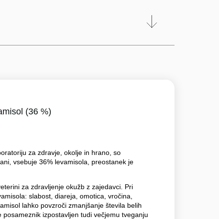
amisol (36 %)
ratoriju za zdravje, okolje in hrano, so
ljani, vsebuje 36% levamisola, preostanek je
veterini za zdravljenje okužb z zajedavci. Pri
vamisola: slabost, diareja, omotica, vročina,
vamisol lahko povzroči zmanjšanje števila belih
 je posameznik izpostavljen tudi večjemu tveganju