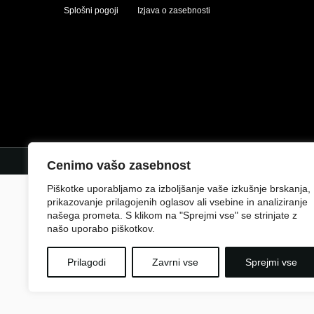
Splošni pogoji
Izjava o zasebnosti
Cenimo vašo zasebnost
Piškotke uporabljamo za izboljšanje vaše izkušnje brskanja,
prikazovanje prilagojenih oglasov ali vsebine in analiziranje
našega prometa. S klikom na "Sprejmi vse" se strinjate z
našo uporabo piškotkov.
Prilagodi
Zavrni vse
Sprejmi vse