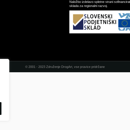
Naložbo izdelavo spletne strani sofinancir
sklada za regionalni razvoj.
© 2001 - 2023 Združenje DrogArt, vse pravice pridržane