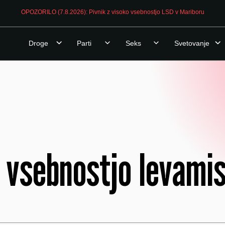
OPOZORILO (7.8.2026): Pivnik z visoko vsebnostjo LSD v Mariboru
Droge
Parti
Seks
Svetovanje
 vsebnostjo levamiso