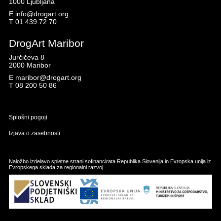
1000 Ljubljana
E
info@drogart.org
T
01 439 72 70
DrogArt Maribor
Jurčičeva 8
2000 Maribor
E
maribor@drogart.org
T
08 200 50 86
Splošni pogoji
Izjava o zasebnosti
Naložbo izdelavo spletne strani sofinancirata Republika Slovenija in Evropska unija iz
Evropskega sklada za regionalni razvoj.