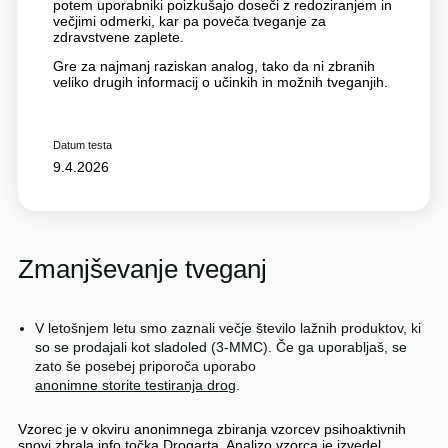
potem uporabniki poizkušajo doseči z redoziranjem in
večjimi odmerki, kar pa poveča tveganje za
zdravstvene zaplete.
Gre za najmanj raziskan analog, tako da ni zbranih
veliko drugih informacij o učinkih in možnih tveganjih.
Datum testa
9.4.2026
Zmanjševanje tveganj
V letošnjem letu smo zaznali večje število lažnih produktov, ki
so se prodajali kot sladoled (3-MMC). Če ga uporabljaš, se
zato še posebej priporoča uporabo
anonimne storite testiranja drog
.
Vzorec je v okviru anonimnega zbiranja vzorcev psihoaktivnih
snovi zbrala info točka Drogarta. Analizo vzorca je izvedel