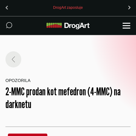
DrogArt zaposluje
OPOZORILA
2-MMC prodan kot mefedron (4-MMC) na
darknetu