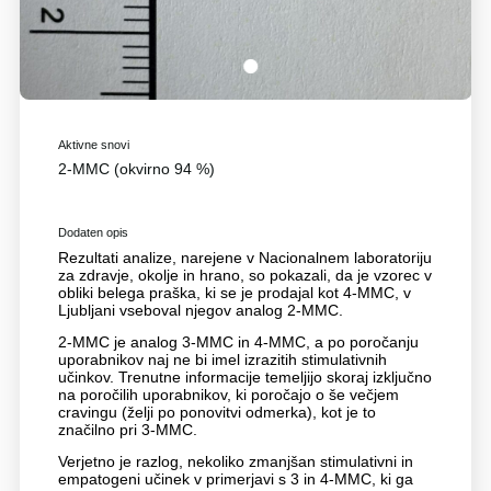
1
Aktivne snovi
2-MMC (okvirno 94 %)
Dodaten opis
Rezultati analize, narejene v Nacionalnem laboratoriju
za zdravje, okolje in hrano, so pokazali, da je vzorec v
obliki belega praška, ki se je prodajal kot 4-MMC, v
Ljubljani vseboval njegov analog 2-MMC.
2-MMC je analog 3-MMC in 4-MMC, a po poročanju
uporabnikov naj ne bi imel izrazitih stimulativnih
učinkov. Trenutne informacije temeljijo skoraj izključno
na poročilih uporabnikov, ki poročajo o še večjem
cravingu (želji po ponovitvi odmerka), kot je to
značilno pri 3-MMC.
Verjetno je razlog, nekoliko zmanjšan stimulativni in
empatogeni učinek v primerjavi s 3 in 4-MMC, ki ga