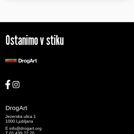
Ostanimo v stiku
DrogArt
Jezerska ulica 1
1000 Ljubljana
E
info@drogart.org
T
01 439 72 70