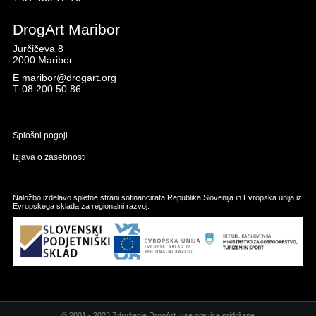
DrogArt Maribor
Jurčičeva 8
2000 Maribor
E
maribor@drogart.org
T
08 200 50 86
Splošni pogoji
Izjava o zasebnosti
Naložbo izdelavo spletne strani sofinancirata Republika Slovenija in Evropska unija iz
Evropskega sklada za regionalni razvoj.
© 2001 - 2023 Združenje DrogArt, vse pravice pridržane