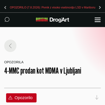
OPOZORILO (7.8.2026): Pivnik z visoko vsebnostjo LSD v Mariboru
OPOZORILA
4-MMC prodan kot MDMA v Ljubljani
Opozorilo