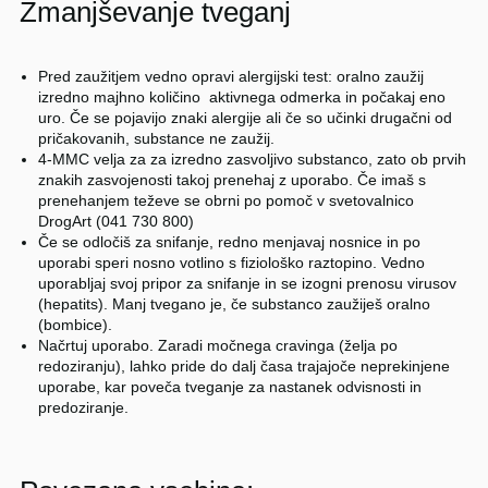
Zmanjševanje tveganj
Pred zaužitjem vedno opravi alergijski test: oralno zaužij
izredno majhno količino aktivnega odmerka in počakaj eno
uro. Če se pojavijo znaki alergije ali če so učinki drugačni od
pričakovanih, substance ne zaužij.
4-MMC velja za za izredno zasvoljivo substanco, zato ob prvih
znakih zasvojenosti takoj prenehaj z uporabo. Če imaš s
prenehanjem teževe se obrni po pomoč v svetovalnico
DrogArt (041 730 800)
Če se odločiš za snifanje, redno menjavaj nosnice in po
uporabi speri nosno votlino s fiziološko raztopino. Vedno
uporabljaj svoj pripor za snifanje in se izogni prenosu virusov
(hepatits). Manj tvegano je, če substanco zaužiješ oralno
(bombice).
Načrtuj uporabo. Zaradi močnega cravinga (želja po
redoziranju), lahko pride do dalj časa trajajoče neprekinjene
uporabe, kar poveča tveganje za nastanek odvisnosti in
predoziranje.