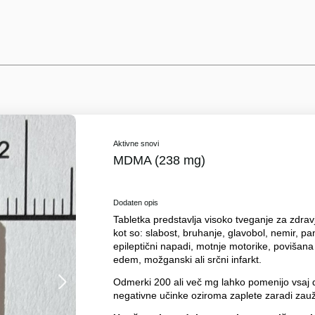
Aktivne snovi
MDMA (238 mg)
Dodaten opis
Tabletka predstavlja visoko tveganje za zdrav
kot so: slabost, bruhanje, glavobol, nemir, pa
epileptični napadi, motnje motorike, povišan
edem, možganski ali srčni infarkt.
Odmerki 200 ali več mg lahko pomenijo vsaj d
negativne učinke oziroma zaplete zaradi za