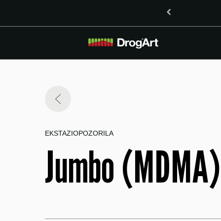
o vsebnostjo LSD v Mariboru
EKSTAZI
OPOZORILA
Jumbo (MDMA)