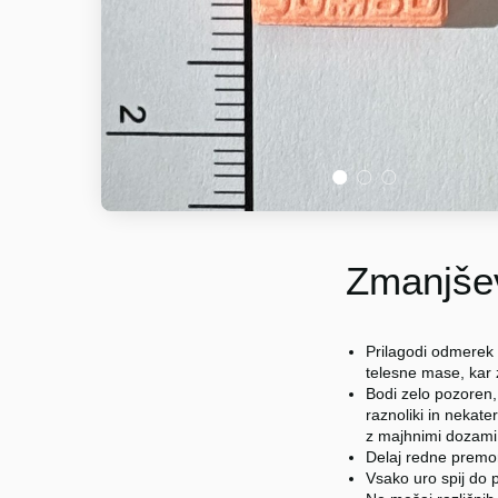
1
2
3
Zmanjšev
Prilagodi odmerek 
telesne mase, kar
Bodi zelo pozoren,
raznoliki in nekater
z majhnimi dozami (
Delaj redne premo
Vsako uro spij do p