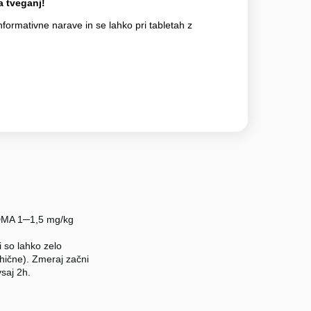
 tveganj!
nformativne narave in se lahko pri tabletah z
 MDMA 1─1,5 mg/kg
 so lahko zelo
sihične). Zmeraj začni
vsaj 2h.