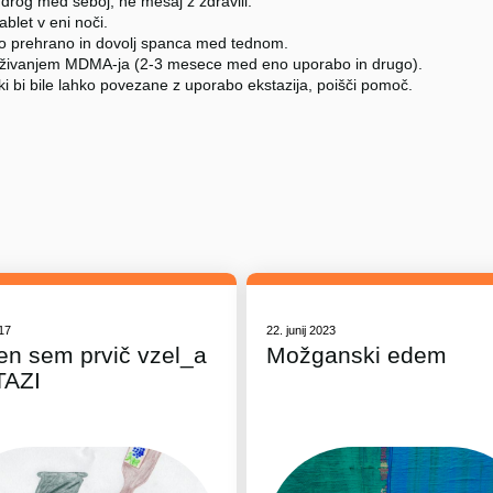
 drog med seboj, ne mešaj z zdravili.
tablet v eni noči.
no prehrano in dovolj spanca med tednom.
živanjem MDMA-ja (2-3 mesece med eno uporabo in drugo).
ki bi bile lahko povezane z uporabo ekstazija, poišči pomoč.
017
22. junij 2023
en sem prvič vzel_a
Možganski edem
TAZI