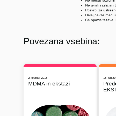
Ne mešaj različnih
Ne jemlji različnih 
Poskrbi za ustrez
Delaj pavze med u
Če opaziš težave, 
Povezana vsebina:
2. februar 2018
18. julij 2
MDMA in ekstazi
Pred
EKS