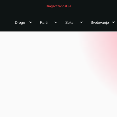
DrogArt zaposluje
Droge
Parti
Seks
Svetovanje