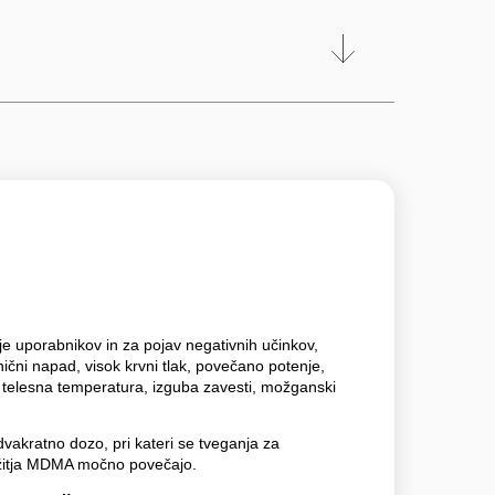
je uporabnikov in za pojav negativnih učinkov,
nični napad, visok krvni tlak, povečano potenje,
a telesna temperatura, izguba zavesti, možganski
vakratno dozo, pri kateri se tveganja za
užitja MDMA močno povečajo.