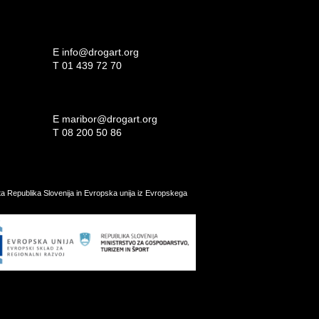
E
info@drogart.org
T
01 439 72 70
E
maribor@drogart.org
T
08 200 50 86
ata Republika Slovenija in Evropska unija iz Evropskega