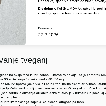
Upoštevaj spodnje smernice zmanjševanja
Disclaimer:
Količina MDMA v tableti je zgolj i
istim logotipom in barvo bistveno razlikuje.
Datum testa
27.2.2026
anje tveganj
glede na svojo težo in izkušenost. Literatura navaja, da je odmerek
 za 60 kg težkega človeka znaša 60─90 mg.
 če MDMA uporabljaš prvič, ali če ne veš, koliko čist MDMA imaš. Učinki
i ljudje čutijo veliko bolj intenzivno negativne učinke (tako fizične kot p
npr. četrtinko ekstazija ali lahko dozo MDMA-ja v kristalih) in počakaj 
re med plesom.
ol litra izotoničnega napitka, če plešeš, drugače pa manj.