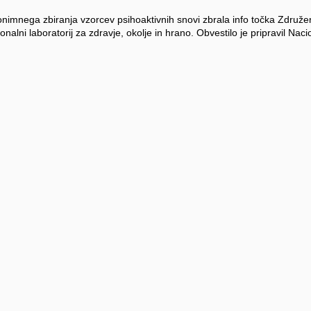
onimnega zbiranja vzorcev psihoaktivnih snovi zbrala info točka Združe
nalni laboratorij za zdravje, okolje in hrano. Obvestilo je pripravil Nacio