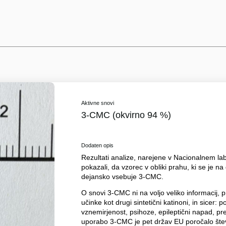
Aktivne snovi
3-CMC (okvirno 94 %)
Dodaten opis
Rezultati analize, narejene v Nacionalnem labo
pokazali, da vzorec v obliki prahu, ki se je n
dejansko vsebuje 3-CMC.
O snovi 3-CMC ni na voljo veliko informacij,
učinke kot drugi sintetični katinoni, in sicer: p
vznemirjenost, psihoze, epileptični napad, preg
uporabo 3-CMC je pet držav EU poročalo števi