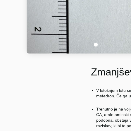
1
Zmanjšev
V letošnjem letu sm
mefedron. Če ga u
Trenutno je na vol
CA, amfetaminski d
podobna, obstaja v
raziskav, ki bi to 