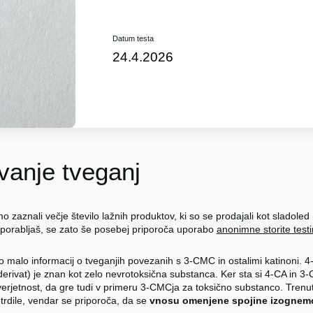
Datum testa
24.4.2026
anje tveganj
o zaznali večje število lažnih produktov, ki so se prodajali kot sladole
porabljaš, se zato še posebej priporoča uporabo
anonimne storite testi
jo malo informacij o tveganjih povezanih s 3-CMC in ostalimi katinoni. 
erivat) je znan kot zelo nevrotoksična substanca. Ker sta si 4-CA in 3
erjetnost, da gre tudi v primeru 3-CMCja za toksično substanco. Trenu
potrdile, vendar se priporoča, da se
vnosu omenjene spojine izognem