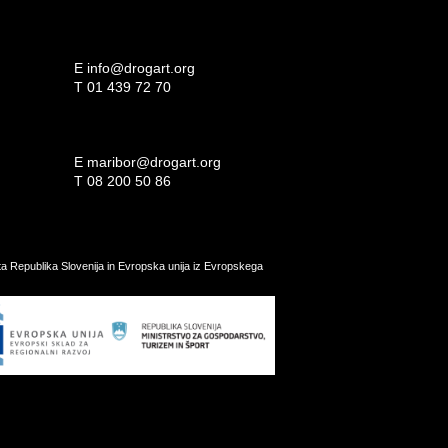
E
info@drogart.org
T
01 439 72 70
E
maribor@drogart.org
T
08 200 50 86
ata Republika Slovenija in Evropska unija iz Evropskega