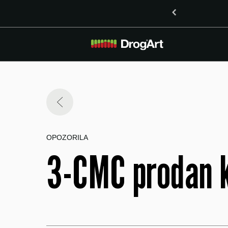
o vsebnostjo LSD v Mariboru
OPOZORILA
3-CMC prodan k