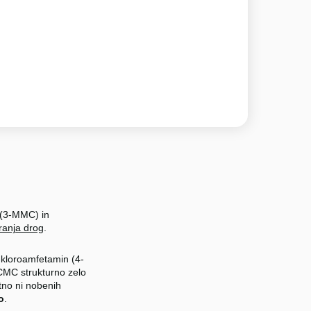
d (3-MMC) in
ranja drog
.
4-kloroamfetamin (4-
-CMC strukturno zelo
tno ni nobenih
o
.