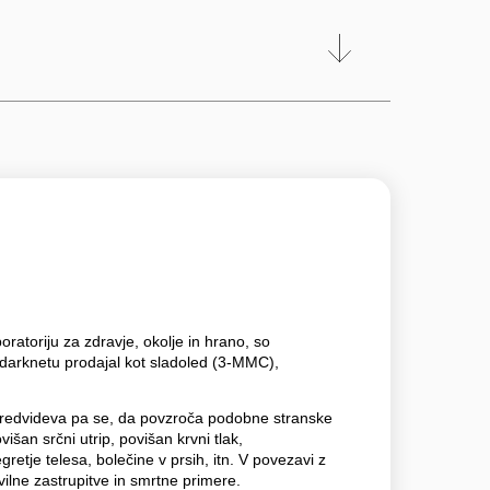
ratoriju za zdravje, okolje in hrano, so
a darknetu prodajal kot sladoled (3-MMC),
 predvideva pa se, da povzroča podobne stranske
ovišan srčni utrip, povišan krvni tlak,
retje telesa, bolečine v prsih, itn. V povezavi z
lne zastrupitve in smrtne primere.