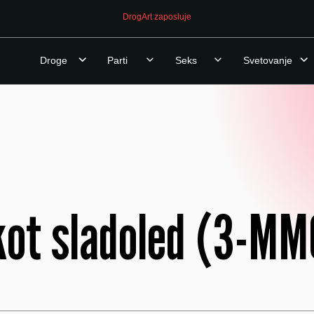
DrogArt zaposluje
Droge
Parti
Seks
Svetovanje
ot sladoled (3-MM