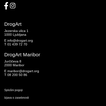
DrogArt
Jezerska ulica 1
1000 Ljubljana
E
info@drogart.org
T
01 439 72 70
DrogArt Maribor
Jurčičeva 8
2000 Maribor
E
maribor@drogart.org
T
08 200 50 86
Splošni pogoji
Izjava o zasebnosti