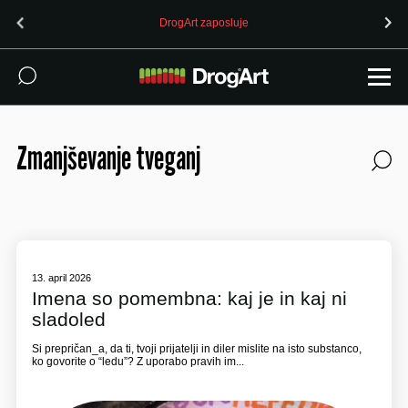
OPOZORILO (24.7.2026): 4-CMC prodan kot MDMA v Ljubljani
Zmanjševanje tveganj
13. april 2026
Imena so pomembna: kaj je in kaj ni
sladoled
Si prepričan_a, da ti, tvoji prijatelji in diler mislite na isto substanco,
ko govorite o “ledu”? Z uporabo pravih im...