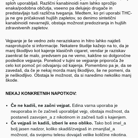
sploh uporabljaš. Različni kanabinoidi nam lahko sprožijo
enaka/podobna občutja, vseeno pa delujejo drugače in
predstavljajo tudi različna tveganja. Medtem, ko pri uporabi THC-
ja ne gre pričakovati hujših zapletov, so denimo sintetični
kanabinoidi nevarnejši, obstaja možnost predoziranja in hujših
zdravstvenih zapletov.
Vejpanje je še vedno zelo neraziskano in hitro lahko najdeš
nasprotujoče si informacije. Nekatere študije kažejo na to, da je
manj škodljivo kot kajenje klasičnih cigaret, vendar je raziskav
zaenkrat še malo, predvsem pa ne vemo, kakšne so dolgoročne
posledice vejpanja. Ponekod v tujini se vejpanje priporoča že
celo kot pomoč pri odvajanju od kajenja. Pomembno pa je, da se
zavedaš, da če je nekaj morda manj škodljivo, še ne pomeni, da
je neškodljivo. Obstaja le možnost, da si naredimo nekoliko manj
škode.
NEKAJ KONKRETNIH NAPOTKOV:
Če ne kadiš, ne začni vejpat.
Edina varna uporaba je
neuporaba in če začneš uporabljat vejp, obstaja možnost, da
postaneš zasvojen_a z nikotinom in začneš tudi s kajenjem.
Če vejpaš in kadiš, izberi le eno obliko.
Tako boš imel_a
bolj jasen nadzor, koliko skadiš/zvejpaš in zmanjšal_a
možnost, da svojemu telesu dovajaš velike količine nikotina.