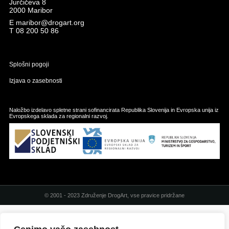
Jurčičeva 8
2000 Maribor
E
maribor@drogart.org
T
08 200 50 86
Splošni pogoji
Izjava o zasebnosti
Naložbo izdelavo spletne strani sofinancirata Republika Slovenija in Evropska unija iz
Evropskega sklada za regionalni razvoj.
© 2001 - 2023 Združenje DrogArt, vse pravice pridržane