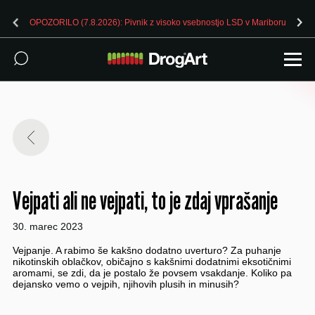
OPOZORILO (7.8.2026): Pivnik z visoko vsebnostjo LSD v Mariboru
Vejpati ali ne vejpati, to je zdaj vprašanje
30. marec 2023
Vejpanje. A rabimo še kakšno dodatno uverturo? Za puhanje
nikotinskih oblačkov, običajno s kakšnimi dodatnimi eksotičnimi
aromami, se zdi, da je postalo že povsem vsakdanje. Koliko pa
dejansko vemo o vejpih, njihovih plusih in minusih?