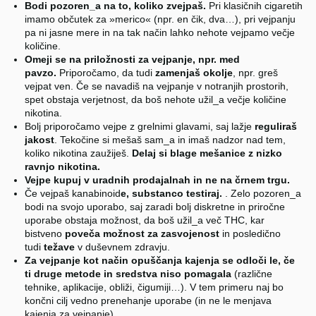
Bodi pozoren_a na to, koliko zvejpaš.
Pri klasičnih cigaretih
imamo občutek za »merico« (npr. en čik, dva…), pri vejpanju
pa ni jasne mere in na tak način lahko nehote vejpamo večje
količine.
Omeji se na priložnosti za vejpanje, npr. med
pavzo.
Priporočamo, da tudi
zamenjaš okolje
, npr. greš
vejpat ven. Če se navadiš na vejpanje v notranjih prostorih,
spet obstaja verjetnost, da boš nehote užil_a večje količine
nikotina.
Bolj priporočamo vejpe z grelnimi glavami, saj lažje
reguliraš
jakost
. Tekočine si mešaš sam_a in imaš nadzor nad tem,
koliko nikotina zaužiješ.
Delaj si blage mešanice z nizko
ravnjo nikotina.
Vejpe kupuj v uradnih prodajalnah in ne na črnem trgu.
Če vejpaš kanabinoid
e, substanco testiraj.
. Zelo pozoren_a
bodi na svojo uporabo, saj zaradi bolj diskretne in priročne
uporabe obstaja možnost, da boš užil_a več THC, kar
bistveno
poveča možnost za zasvojenost
in posledično
tudi
težave
v duševnem zdravju.
Za vejpanje kot način opuščanja kajenja se odloči le, če
ti druge metode in sredstva niso pomagala
(različne
tehnike, aplikacije, obliži, čigumiji…). V tem primeru naj bo
končni cilj vedno prenehanje uporabe (in ne le menjava
kajenja za vejpanje).