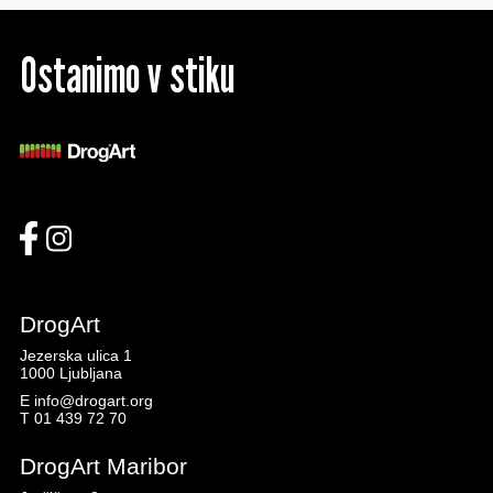
Ostanimo v stiku
DrogArt
Jezerska ulica 1
1000 Ljubljana
E
info@drogart.org
T
01 439 72 70
DrogArt Maribor