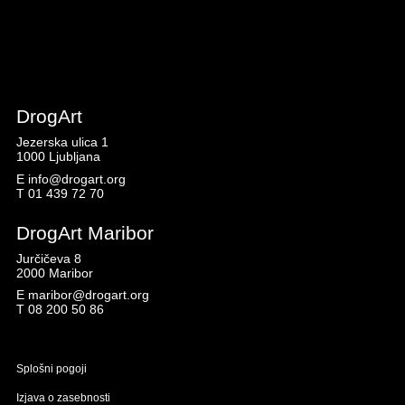
DrogArt
Jezerska ulica 1
1000 Ljubljana
E
info@drogart.org
T
01 439 72 70
DrogArt Maribor
Jurčičeva 8
2000 Maribor
E
maribor@drogart.org
T
08 200 50 86
Splošni pogoji
Izjava o zasebnosti