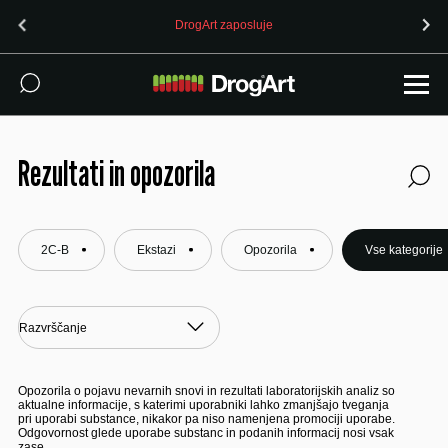
OPOZORILO (24.7.2026): 4-CMC prodan kot MDMA v Ljublja
Rezultati in opozorila
2C-B
Ekstazi
Opozorila
Vse kategorije
Opozorila o pojavu nevarnih snovi in rezultati laboratorijskih analiz so
aktualne informacije, s katerimi uporabniki lahko zmanjšajo tveganja
pri uporabi substance, nikakor pa niso namenjena promociji uporabe.
Odgovornost glede uporabe substanc in podanih informacij nosi vsak
zase.