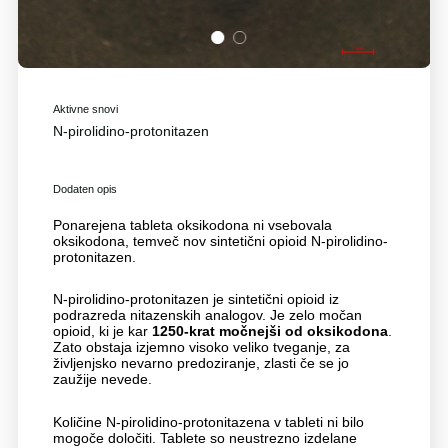
1
2
Aktivne snovi
N-pirolidino-protonitazen
Dodaten opis
Ponarejena tableta oksikodona ni vsebovala
oksikodona, temveč nov sintetični opioid N-pirolidino-
protonitazen.
N-pirolidino-protonitazen je sintetični opioid iz
podrazreda nitazenskih analogov. Je zelo močan
opioid, ki je kar
1250-krat močnejši od oksikodona
.
Zato obstaja izjemno visoko veliko tveganje, za
življenjsko nevarno predoziranje, zlasti če se jo
zaužije nevede.
Količine N-pirolidino-protonitazena v tableti ni bilo
mogoče določiti. Tablete so neustrezno izdelane