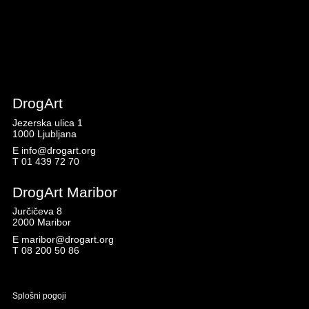
DrogArt
Jezerska ulica 1
1000 Ljubljana
E
info@drogart.org
T
01 439 72 70
DrogArt Maribor
Jurčičeva 8
2000 Maribor
E
maribor@drogart.org
T
08 200 50 86
Splošni pogoji