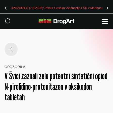
OPOZORILO (7.8.2026): Pivnik z visoko vsebnostjo LSD v Mariboru
OPOZORILA
V Švici zaznali zelo potentni sintetični opiod
N-pirolidino-protonitazen v oksikodon
tabletah