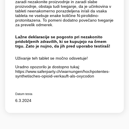
zaradi nezakonite proizvodnje in zaradi slabe
proizvodnje, obstaja tudi tveganje, da je učinkovina v
tableti neenakomerno porazdeljena in/ali da vsaka
tableta ne vsebuje enake količine N-pirolidino-
protonitazena. To pomeni dodatno povečano tveganje
za prevelik odmerek.
Lažne deklaracije se pogosto pri nezakonito
pridobljenih zdravilih, ki se kupujejo na črnem
trgu. Zato je nujno, da jih pred uporabo testiraš!
Uživanje teh tablet se močno odsvetuje!
Uradno opozorilo je dostopno tukaj:
https://www.saferparty.ch/warnungen/hochpotentes-
synthetisches-opioid-verkauft-als-oxycodon
Datum testa
6.3.2024