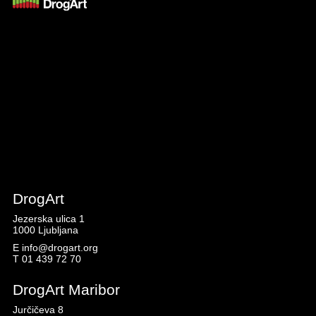
DrogArt
Jezerska ulica 1
1000 Ljubljana
E
info@drogart.org
T
01 439 72 70
DrogArt Maribor
Jurčičeva 8