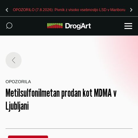
OPOZORILO (7.8.2026): Pivnik z visoko vsebnostjo LSD v Mariboru
OPOZORILA
Metilsulfonilmetan prodan kot MDMA v
Ljubljani