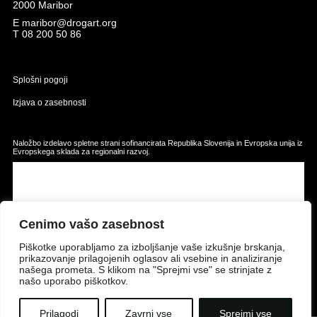
2000 Maribor
E
maribor@drogart.org
T
08 200 50 86
Splošni pogoji
Izjava o zasebnosti
Naložbo izdelavo spletne strani sofinancirata Republika Slovenija in Evropska unija iz
Evropskega sklada za regionalni razvoj.
Cenimo vašo zasebnost
Piškotke uporabljamo za izboljšanje vaše izkušnje brskanja,
prikazovanje prilagojenih oglasov ali vsebine in analiziranje
našega prometa. S klikom na "Sprejmi vse" se strinjate z
našo uporabo piškotkov.
Prilagodi
Zavrni vse
Sprejmi vse