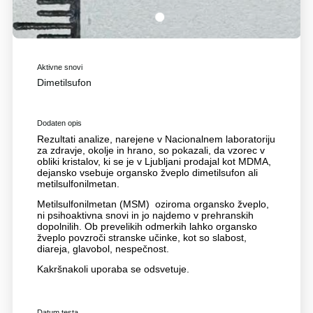
1
Aktivne snovi
Dimetilsufon
Dodaten opis
Rezultati analize, narejene v Nacionalnem laboratoriju
za zdravje, okolje in hrano, so pokazali, da vzorec v
obliki kristalov, ki se je v Ljubljani prodajal kot MDMA,
dejansko vsebuje organsko žveplo dimetilsufon ali
metilsulfonilmetan.
Metilsulfonilmetan (MSM) oziroma organsko žveplo,
ni psihoaktivna snovi in jo najdemo v prehranskih
dopolnilih. Ob prevelikih odmerkih lahko organsko
žveplo povzroči stranske učinke, kot so slabost,
diareja, glavobol, nespečnost.
Kakršnakoli uporaba se odsvetuje.
Datum testa