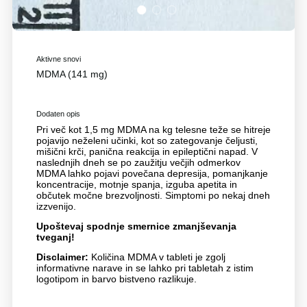
1
2
3
Aktivne snovi
MDMA (141 mg)
Dodaten opis
Pri več kot 1,5 mg MDMA na kg telesne teže se hitreje
pojavijo neželeni učinki, kot so zategovanje čeljusti,
mišični krči, panična reakcija in epileptični napad. V
naslednjih dneh se po zaužitju večjih odmerkov
MDMA lahko pojavi povečana depresija, pomanjkanje
koncentracije, motnje spanja, izguba apetita in
občutek močne brezvoljnosti. Simptomi po nekaj dneh
izzvenijo.
Upoštevaj spodnje smernice zmanjševanja
tveganj!
Disclaimer:
Količina MDMA v tableti je zgolj
informativne narave in se lahko pri tabletah z istim
logotipom in barvo bistveno razlikuje.