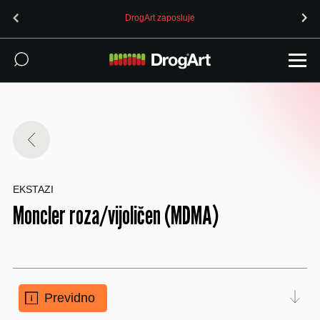
DrogArt zaposluje
EKSTAZI
Moncler roza/vijoličen (MDMA)
Previdno