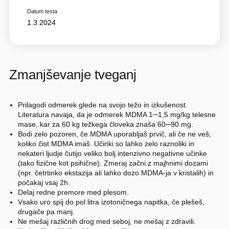
Datum testa
1.3.2024
Zmanjševanje tveganj
Prilagodi odmerek glede na svojo težo in izkušenost.
Literatura navaja, da je odmerek MDMA 1─1,5 mg/kg telesne
mase, kar za 60 kg težkega človeka znaša 60─90 mg.
Bodi zelo pozoren, če MDMA uporabljaš prvič, ali če ne veš,
koliko čist MDMA imaš. Učinki so lahko zelo raznoliki in
nekateri ljudje čutijo veliko bolj intenzivno negativne učinke
(tako fizične kot psihične). Zmeraj začni z majhnimi dozami
(npr. četrtinko ekstazija ali lahko dozo MDMA-ja v kristalih) in
počakaj vsaj 2h.
Delaj redne premore med plesom.
Vsako uro spij do pol litra izotoničnega napitka, če plešeš,
drugače pa manj.
Ne mešaj različnih drog med seboj, ne mešaj z zdravili.