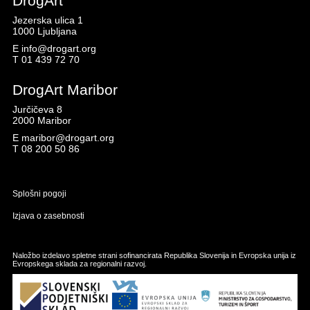
DrogArt
Jezerska ulica 1
1000 Ljubljana
E
info@drogart.org
T
01 439 72 70
DrogArt Maribor
Jurčičeva 8
2000 Maribor
E
maribor@drogart.org
T
08 200 50 86
Splošni pogoji
Izjava o zasebnosti
Naložbo izdelavo spletne strani sofinancirata Republika Slovenija in Evropska unija iz
Evropskega sklada za regionalni razvoj.