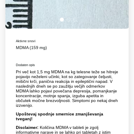
1
2
3
Aktivne snovi
MDMA (159 mg)
Dodaten opis
Pri več kot 1,5 mg MDMA na kg telesne teže se hitreje
pojavijo neželeni učinki, kot so zategovanje čeljusti,
mišični krči, panična reakcija in epileptični napad. V
naslednjih dneh se po zaužitju večjih odmerkov
MDMA lahko pojavi povečana depresija, pomanjkanje
koncentracije, motnje spanja, izguba apetita in
občutek močne brezvoljnosti. Simptomi po nekaj dneh
izzvenijo.
Upoštevaj spodnje smernice zmanjševanja
tveganj!
Disclaimer:
Količina MDMA v tableti je zgolj
informativne narave in se lahko pri tabletah z istim