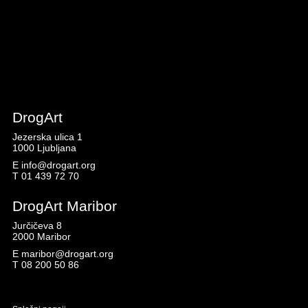
DrogArt
Jezerska ulica 1
1000 Ljubljana
E
info@drogart.org
T
01 439 72 70
DrogArt Maribor
Jurčičeva 8
2000 Maribor
E
maribor@drogart.org
T
08 200 50 86