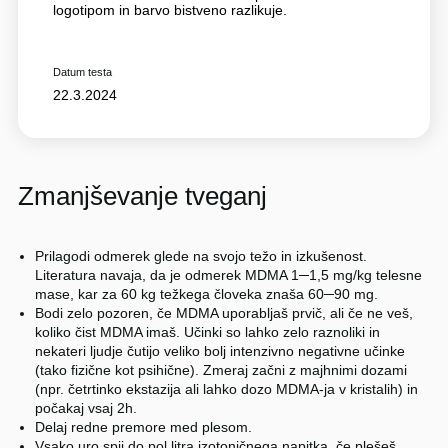
logotipom in barvo bistveno razlikuje.
Datum testa
22.3.2024
Zmanjševanje tveganj
Prilagodi odmerek glede na svojo težo in izkušenost.
Literatura navaja, da je odmerek MDMA 1─1,5 mg/kg telesne
mase, kar za 60 kg težkega človeka znaša 60─90 mg.
Bodi zelo pozoren, če MDMA uporabljaš prvič, ali če ne veš,
koliko čist MDMA imaš. Učinki so lahko zelo raznoliki in
nekateri ljudje čutijo veliko bolj intenzivno negativne učinke
(tako fizične kot psihične). Zmeraj začni z majhnimi dozami
(npr. četrtinko ekstazija ali lahko dozo MDMA-ja v kristalih) in
počakaj vsaj 2h.
Delaj redne premore med plesom.
Vsako uro spij do pol litra izotoničnega napitka, če plešeš,