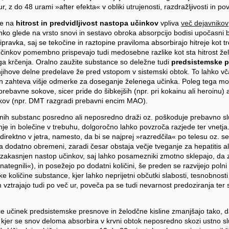
ur, z do 48 urami »after efekta« v obliki utrujenosti, razdražljivosti in 
ce na
hitrost in predvidljivost nastopa učinkov
vpliva
več dejavnikov
ahko glede na vrsto snovi in sestavo obroka absorpcijo bodisi upočasni b
ravka, saj se tekočine in raztopine praviloma absorbirajo hitreje kot tr
učinkov pomembno prispevajo tudi medosebne razlike kot sta hitrost ž
ga krčenja. Oralno zaužite substance so deležne tudi
predsistemske 
njihove delne predelave že pred vstopom v sistemski obtok. To lahko v
in zahteva višje odmerke za doseganje želenega učinka. Poleg tega mor
rebavne sokove, sicer pride do šibkejših (npr. pri kokainu ali heroinu)
kov (npr. DMT razgradi prebavni encim MAO).
nih substanc posredno ali neposredno draži oz. poškoduje prebavno sl
nje in bolečine v trebuhu, dolgoročno lahko povzroča razjede ter vnetja
direktno v jetra, namesto, da bi se najprej »razredčila« po telesu oz. s
etra dodatno obremeni, zaradi česar obstaja večje tveganje za hepatitis al
 zakasnjen nastop učinkov, saj lahko posamezniki zmotno sklepajo, da z
ategnili«), in posežejo po dodatni količini, še preden se razvijejo polni
ike količine substance, kjer lahko neprijetni občutki slabosti, tesnobnost
m vztrajajo tudi po več ur, poveča pa se tudi nevarnost predoziranja ter
e učinek predsistemske presnove in želodčne kisline zmanjšajo tako, d
 kjer se snov deloma absorbira v krvni obtok neposredno skozi ustno sl