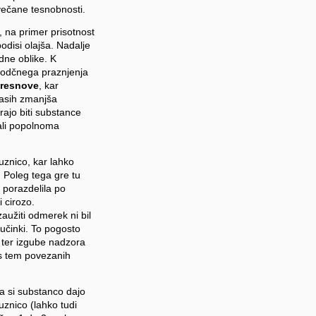
povečane tesnobnosti.
, na primer prisotnost
odisi olajša. Nadalje
dne oblike. K
elodčnega praznjenja
presnove
, kar
časih zmanjša
ajo biti substance
 ali popolnoma
uznico, kar lahko
. Poleg tega gre tu
e porazdelila po
i cirozo.
aužiti odmerek ni bil
 učinki. To pogosto
i ter izgube nadzora
 s tem povezanih
a si substanco dajo
uznico (lahko tudi