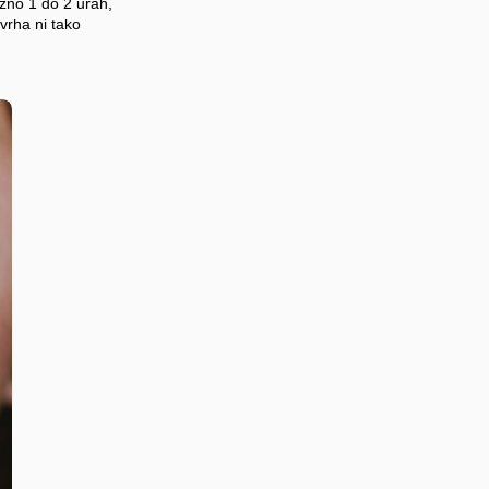
ižno 1 do 2 urah,
 vrha ni tako