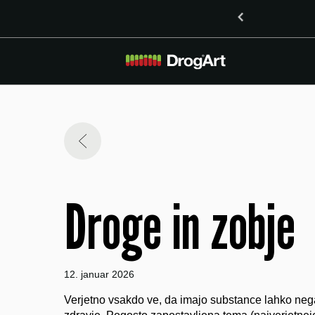
o vsebnostjo LSD v Mariboru
Droge in zobje
12. januar 2026
Verjetno vsakdo ve, da imajo substance lahko nega