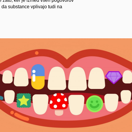
e zato, ker je izmed vseh pogovorov
 da substance vplivajo tudi na