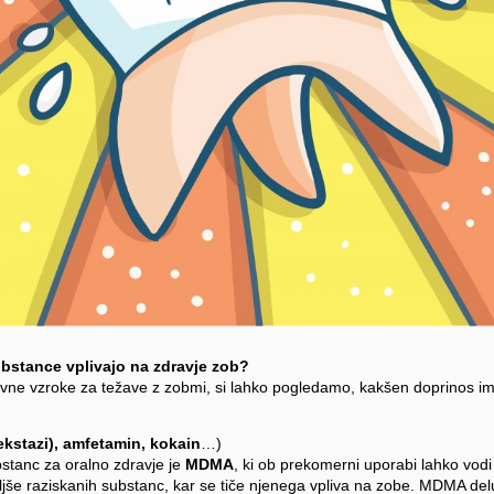
stance vplivajo na zdravje zob?
vne vzroke za težave z zobmi, si lahko pogledamo, kakšen doprinos 
kstazi), amfetamin, kokain
…)
ubstanc za oralno zdravje je
MDMA
, ki ob prekomerni uporabi lahko vodi
ljše raziskanih substanc, kar se tiče njenega vpliva na zobe. MDMA del