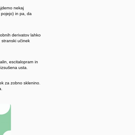
ajdemo nekaj
pojejo) in pa, da
obnih derivatov lahko
stranski učinek
alin, escitalopram in
 izsušena usta.
edek za zobno sklenino.
a.