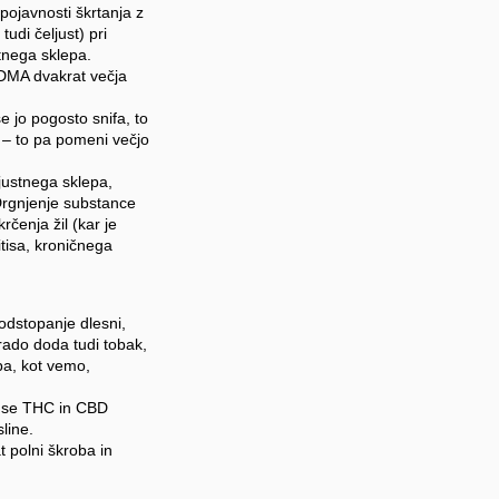
pojavnosti škrtanja z
udi čeljust) pri
stnega sklepa.
MDMA dvakrat večja
e jo pogosto snifa, to
 – to pa pomeni večjo
justnega sklepa,
 Drgnjenje substance
rčenja žil (kar je
itisa, kroničnega
 odstopanje dlesni,
t rado doda tudi tobak,
 pa, kot vemo,
er se THC in CBD
line.
t polni škroba in