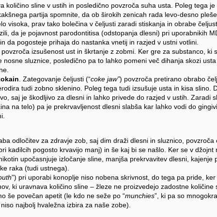
 količino sline v ustih in posledično povzroča suha usta. Poleg tega je 
kakšnega partija spomnite, da ob širokih zenicah rada levo-desno pleše t
 visoka, prav tako bolečina v čeljusti zaradi stiskanja in obrabe čelju
ili, da je pojavnost parodontitisa (odstopanja dlesni) pri uporabnikih 
in da pogosteje prihaja do nastanka vnetij in razjed v ustni votlini.
povzroča izsušenost ust in škrtanje z zobmi. Ker gre za substanco, ki s
 nosne sluznice, posledično pa to lahko pomeni več dihanja skozi usta
ne.
kokain
. Zategovanje čeljusti (“
coke jaw”
) povzroča pretirano obrabo čel
rodira tudi zobno sklenino. Poleg tega tudi izsušuje usta in kisa slino.
ivo, saj je škodljivo za dlesni in lahko privede do razjed v ustih. Zaradi sk
na na telo) pa je prekrvavljenost dlesni slabša kar lahko vodi do gingiv
i.
aba odločitev za zdravje zob, saj dim draži dlesni in sluznico, povzroča
i pri kadilcih pogosto krvavijo manj) in še kaj bi se našlo. Ker se v džojn
 nikotin upočasnjuje izločanje sline, manjša prekrvavitev dlesni, kajenje
ike raka (tudi ustnega).
outh
”) pri uporabi konoplje niso nobena skrivnost, do tega pa pride, k
v, ki uravnava količino sline – žleze ne proizvedejo zadostne količine s
 še povečan apetit (le kdo ne seže po “
munchies
”, ki pa so mnogokra
 niso najbolj hvaležna izbira za naše zobe).