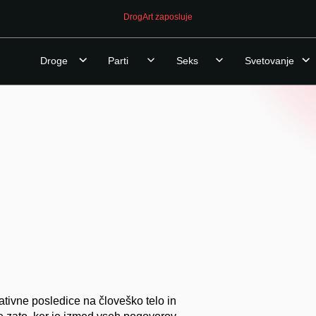
DrogArt zaposluje
Droge
Parti
Seks
Svetovanje
tivne posledice na človeško telo in