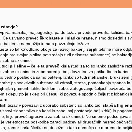
 zdravje?
vpliva marsikaj, najpogosteje pa do težav privede prevelika količina bak
o. Če uživamo preveč
škrobaste ali sladke hrane
, nismo dosledni s sv
 se bakterije namnožijo in nam povzročajo težave.
usta
so lahko odlično okolje za razvoj bakterij, saj jih telo ne more odpl
ranje proizvajanja sline povzročajo tudi nekatere substance) se bakterije
jo zobno sklenino.
 tudi
pH sline
– če je ta
preveč kisla
(tudi za to so lahko zaslužne raz
o zobne sklenine in zobe naredijo bolj dovzetne za poškodbe in karies.
o vedno posledica samo bakterij, lahko so tudi mehanske. Bruksizem (t
porabe psihoaktivnih substanc ali zdravil, stresa, pomankanja spanca in
ajhujših primerih lahko tudi lomi zobe. Zategovanje čeljusti povzroča bo
sklepu (to je sklep pri ušesu, ki povezuje spodnjo čeljust z lobanjo) i
varo.
lnih težav v povezavi z uporabo substanc so lahko tudi
slabša higien
snovi slabo vpliva na kosti in zobe, saj postanejo bolj krhki) in pogost
ino, ki je preveč agresivna za zobno sklenino). Ne smemo podcenjevati n
 je verjetnost za poškodbe zaradi padcev ali drugačnih nesreč pač več
ta, kamor naša ščetka ne doseže in tako območja ne moremo temeljito 