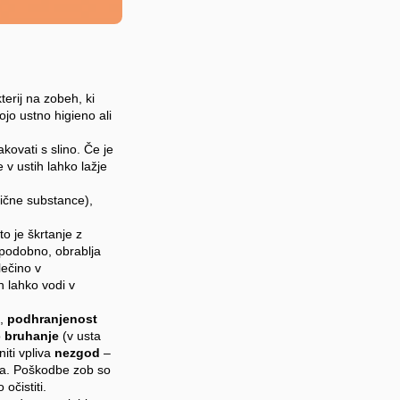
terij na zobeh, ki
ojo ustno higieno ali
akovati s slino. Če je
 v ustih lahko lažje
lične substance),
o je škrtanje z
 podobno, obrablja
lečino v
n lahko vodi v
a
,
podhranjenost
o
bruhanje
(v usta
iti vpliva
nezgod
–
ja. Poškodbe zob so
očistiti.