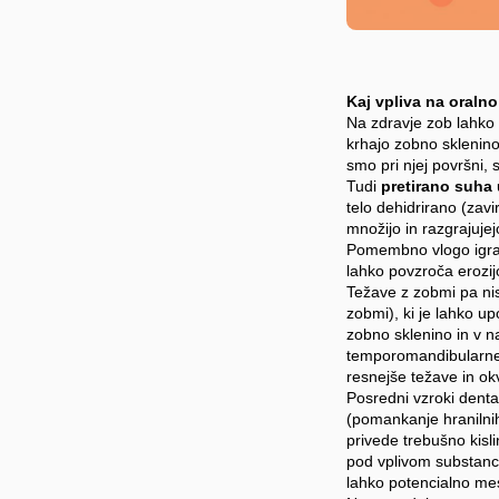
Kaj vpliva na oralno
Na zdravje zob lahko 
krhajo zobno sklenin
smo pri njej površni,
Tudi
pretirano suha 
telo dehidrirano (zavi
množijo in razgrajuje
Pomembno vlogo igra
lahko povzroča erozij
Težave z zobmi pa nis
zobmi), ki je lahko u
zobno sklenino in v n
temporomandibularnem 
resnejše težave in ok
Posredni vzroki denta
(pomankanje hranilnih 
privede trebušno kisl
pod vplivom substanc
lahko potencialno mes