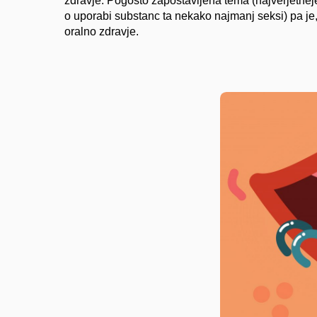
zdravje. Pogosto zapostavljena tema (najverjetnej
o uporabi substanc ta nekako najmanj seksi) pa je,
oralno zdravje.