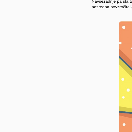
Navsezadnje pa sta t
posredna povzročitelj