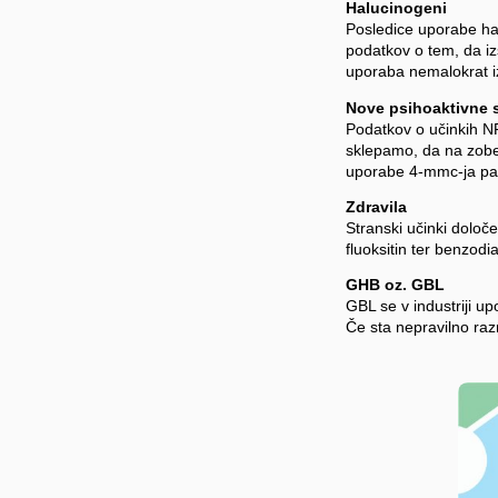
Halucinogeni
Posledice uporabe ha
podatkov o tem, da iz
uporaba nemalokrat iz
Nove psihoaktivne s
Podatkov o učinkih NP
sklepamo, da na zobe
uporabe 4-mmc-ja pa 
Zdravila
Stranski učinki določe
fluoksitin ter benzodi
GHB oz. GBL
GBL se v industriji up
Če sta nepravilno raz