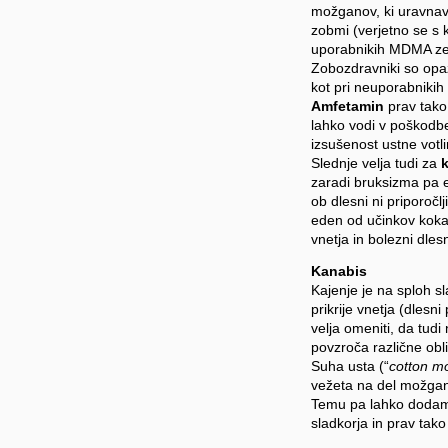
možganov, ki uravnava
zobmi (verjetno se s 
uporabnikih MDMA zelo
Zobozdravniki so opaz
kot pri neuporabnikih 
Amfetamin
prav tako 
lahko vodi v poškodbe
izsušenost ustne votli
Slednje velja tudi za
zaradi bruksizma pa e
ob dlesni ni priporočlj
eden od učinkov kokai
vnetja in bolezni dlesn
Kanabis
Kajenje je na sploh sl
prikrije vnetja (dlesn
velja omeniti, da tudi
povzroča različne obl
Suha usta (“
cotton m
vežeta na del možgano
Temu pa lahko dodamo
sladkorja in prav tako