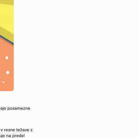
imajo posamezne
 v resne težave z
uje na predel