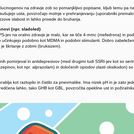
lucinogenov na zdravje zob so pomanjkljivo popisane, kljub temu pa n
sušujejo usta, povzročajo motnje v prehranjevanju (uporabniki premalo 
zove slabost in lahko privede do bruhanja.
novi (npr. sladoled)
S-jev na oralno zdravje je malo, kar se tiče 4-mmc (mefedrona) in pod
 učinkujejo podobno kot MDMA in podobni stimulanti. Dobro zabeležen 
je škrtanje z zobmi (bruksizem).
nih pomirjeval in antidepresivov (med drugimi tudi SSRI-jev kot so sertr
azepinov, kot npr. alprazolam) in določenih opiodov zlasti oksikodon) so
orablja kot raztopilo in čistilo za pnevmatike. Ima nizek pH in je zato j
redčena lahko, tako GHB kot GBL, povzročita opekline ust in požiralnik