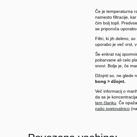
Če je temperaturna ra
namesto filtracije, ka
čim bolj topli. Predvs
se priporoča uporabo 
Filtri, ki jih delimo,
uporabo je več vrst, 
Še enkrat naj spomnimo
pobarvane ali celo pla
snovi. Bolje je, če ma
Džojnti so, ne glede n
bong > džojnt.
Več informacij o mar
da se je koncentracij
tem članku
. Če opaža
našo svetovalnico
(na