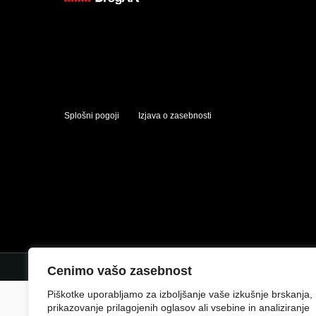
Splošni pogoji
Izjava o zasebnosti
Cenimo vašo zasebnost
Piškotke uporabljamo za izboljšanje vaše izkušnje brskanja,
prikazovanje prilagojenih oglasov ali vsebine in analiziranje