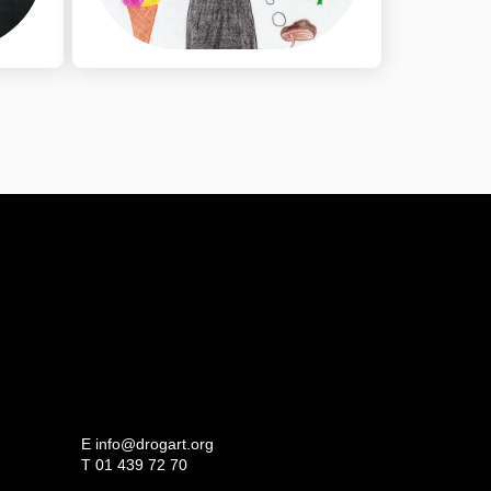
E
info@drogart.org
T
01 439 72 70