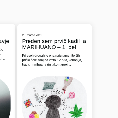
20. marec 2019
avje
Preden sem prvič kadil_a
MARIHUANO – 1. del
alo
?
Pri vseh drogah je ena najznamenitejših
l...
prišla šele zdaj na vrsto. Ganđa, konoplja,
trava, marihuana (in tako naprej ...