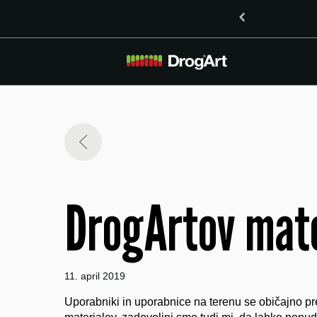
inoidoma delta-8-THO in delta-9-THO v Mariboru
DrogArtov mat
11. april 2019
Uporabniki in uporabnice na terenu se običajno pre