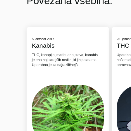
Povezana vsebina:
5. oktober 2017
25. janua
Kanabis
THC 
THC, konoplja, marihuana, trava, kanabis …
Uporaba 
je ena najstarejših rastlin, ki jih poznamo.
našem ok
Uporabna je za najrazličnejše...
obravnava