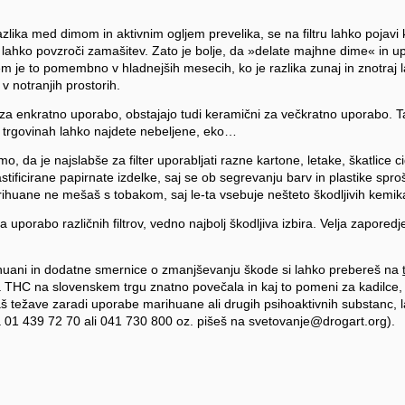
zlika med dimom in aktivnim ogljem prevelika, se na filtru lahko pojavi
r lahko povzroči zamašitev. Zato je bolje, da »delate majhne dime« in upor
em je to pomembno v hladnejših mesecih, ko je razlika zunaj in znotraj l
v notranjih prostorih.
 so za enkratno uporabo, obstajajo tudi keramični za večkratno uporabo. 
v trgovinah lahko najdete nebeljene, eko…
, da je najslabše za filter uporabljati razne kartone, letake, škatlice 
stificirane papirnate izdelke, saj se ob segrevanju barv in plastike spro
rihuane ne mešaš s tobakom, saj le-ta vsebuje nešteto škodljivih kemikal
a uporabo različnih filtrov, vedno najbolj škodljiva izbira. Velja zaporedj
ihuani in dodatne smernice o zmanjševanju škode si lahko prebereš na
a THC na slovenskem trgu znatno povečala in kaj to pomeni za kadilce,
š težave zaradi uporabe marihuane ali drugih psihoaktivnih substanc, 
 01 439 72 70 ali 041 730 800 oz. pišeš na svetovanje@drogart.org).