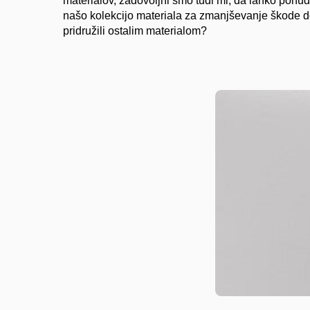
materialov, zadovoljni smo tudi mi, da lahko pon
našo kolekcijo materiala za zmanjševanje škode do
pridružili ostalim materialom?