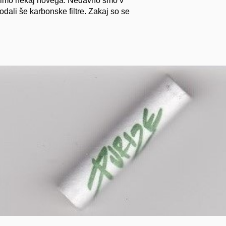
udimo nekaj novega. Nedavno smo v
dali še karbonske filtre. Zakaj so se