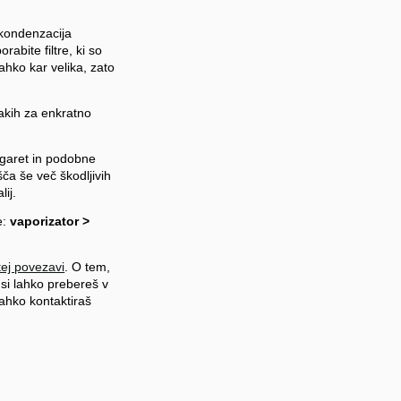
 kondenzacija
abite filtre, ki so
ahko kar velika, zato
Takih za enkratno
cigaret in podobne
šča še več škodljivih
ij.
e:
vaporizator >
tej povezavi
. O tem,
 si lahko prebereš v
lahko kontaktiraš