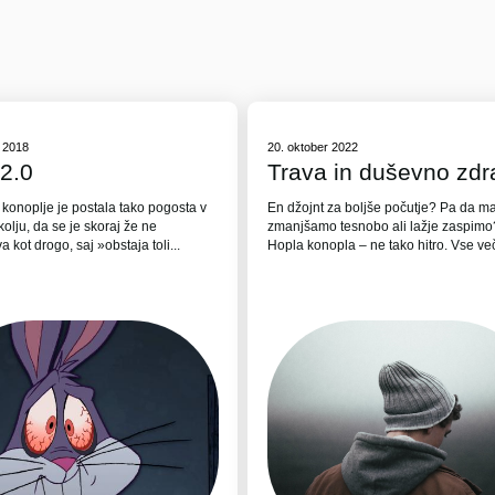
r 2018
20. oktober 2022
2.0
Trava in duševno zdr
konoplje je postala tako pogosta v
En džojnt za boljše počutje? Pa da m
olju, da se je skoraj že ne
zmanjšamo tesnobo ali lažje zaspimo
 kot drogo, saj »obstaja toli...
Hopla konopla – ne tako hitro. Vse več 