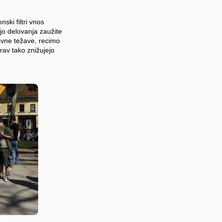
ski filtri vnos
ejo delovanja zaužite
avne težave, recimo
prav tako znižujejo