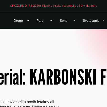
OPOZORILO (7.8.2026): Pivnik z visoko vsebnostjo LSD v Mariboru
Droge
Parti
Seks
Svetovanje
erial: KARBONSKI F
cej razveselijo novih letakov ali