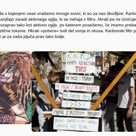
da s kajenjem vase vnašamo mnoge snovi, ki so za nas škodljive. Karbon
manjšajo zaradi aktivnega oglja, ki se nahaja v filtru, hkrati pa ne izničuj
avzaprav tako kot aktivno oglje, po katerem posežemo, če imamo preb
lične toksine. Hkrati »pobere« tudi del vonja in okusa. Karbonski filtri 
 je za naša pljuča prav tako bolje.