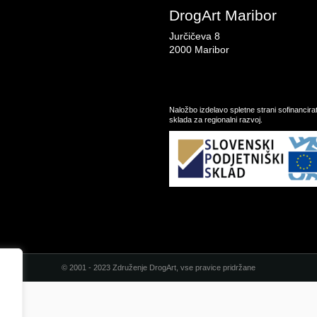
DrogArt Maribor
Jurčičeva 8
2000 Maribor
Naložbo izdelavo spletne strani sofinancir
sklada za regionalni razvoj.
© 2001 - 2023 Združenje DrogArt, vse pravice pridržane