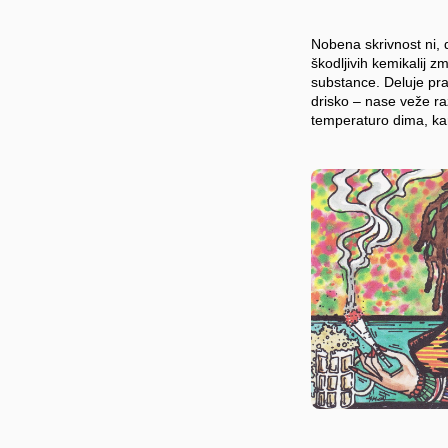
Nobena skrivnost ni, 
škodljivih kemikalij z
substance. Deluje pr
drisko – nase veže raz
temperaturo dima, kar