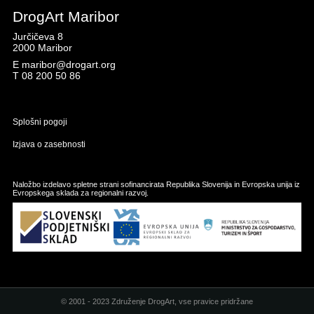
DrogArt Maribor
Jurčičeva 8
2000 Maribor
E
maribor@drogart.org
T
08 200 50 86
Splošni pogoji
Izjava o zasebnosti
Naložbo izdelavo spletne strani sofinancirata Republika Slovenija in Evropska unija iz
Evropskega sklada za regionalni razvoj.
© 2001 - 2023 Združenje DrogArt, vse pravice pridržane