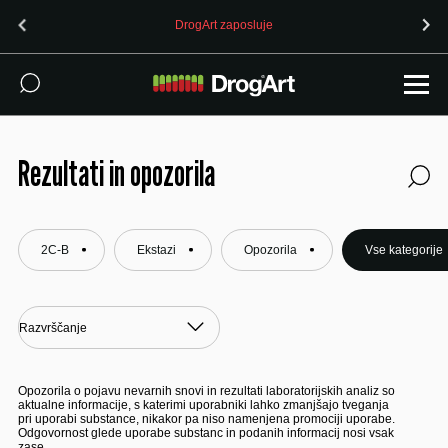
OPOZORILO (24.7.2026): 4-CMC prodan kot MDMA v Ljubljani
Rezultati in opozorila
2C-B
Ekstazi
Opozorila
Vse kategorije
Opozorila o pojavu nevarnih snovi in rezultati laboratorijskih analiz so
aktualne informacije, s katerimi uporabniki lahko zmanjšajo tveganja
pri uporabi substance, nikakor pa niso namenjena promociji uporabe.
Odgovornost glede uporabe substanc in podanih informacij nosi vsak
zase.