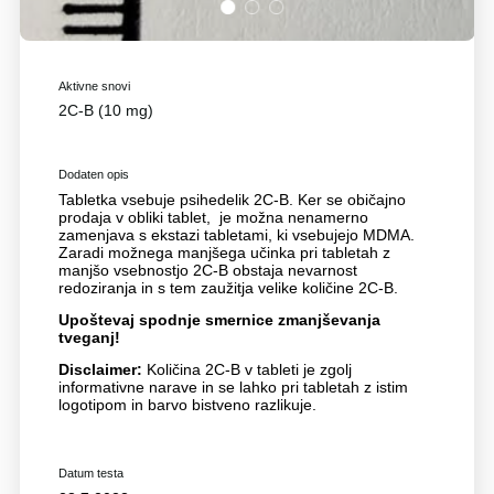
1
2
3
Aktivne snovi
2C-B (10 mg)
Dodaten opis
Tabletka vsebuje psihedelik 2C-B. Ker se običajno
prodaja v obliki tablet, je možna nenamerno
zamenjava s ekstazi tabletami, ki vsebujejo MDMA.
Zaradi možnega manjšega učinka pri tabletah z
manjšo vsebnostjo 2C-B obstaja nevarnost
redoziranja in s tem zaužitja velike količine 2C-B.
Upoštevaj spodnje smernice zmanjševanja
tveganj!
Disclaimer:
Količina 2C-B v tableti je zgolj
informativne narave in se lahko pri tabletah z istim
logotipom in barvo bistveno razlikuje.
Datum testa