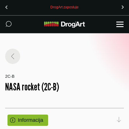
DrogArt zaposluje
2C-B
NASA rocket (2C-B)
Informacija