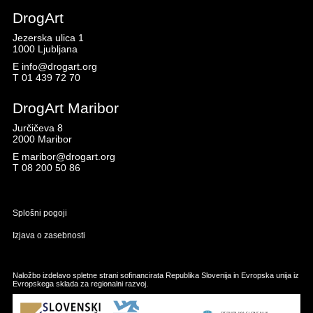
DrogArt
Jezerska ulica 1
1000 Ljubljana
E
info@drogart.org
T
01 439 72 70
DrogArt Maribor
Jurčičeva 8
2000 Maribor
E
maribor@drogart.org
T
08 200 50 86
Splošni pogoji
Izjava o zasebnosti
Naložbo izdelavo spletne strani sofinancirata Republika Slovenija in Evropska unija iz
Evropskega sklada za regionalni razvoj.