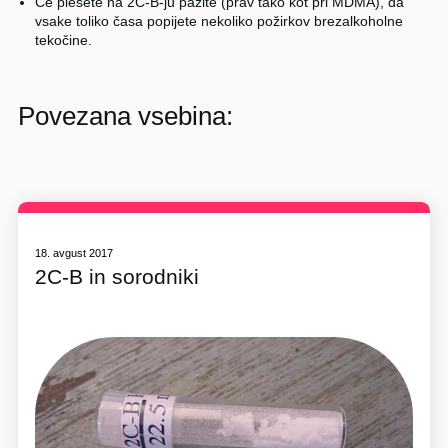
Če plešete na 2C-B-ju pazite (prav tako kot pri MDMA), da
vsake toliko časa popijete nekoliko požirkov brezalkoholne
tekočine.
Povezana vsebina:
18. avgust 2017
2C-B in sorodniki