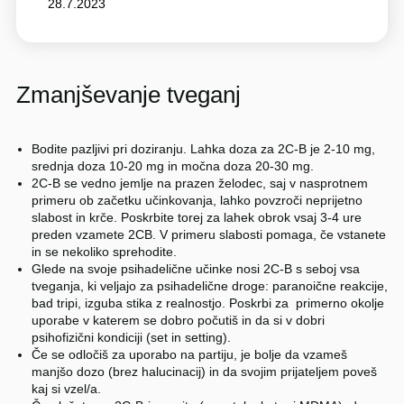
28.7.2023
Zmanjševanje tveganj
Bodite pazljivi pri doziranju. Lahka doza za 2C-B je 2-10 mg,
srednja doza 10-20 mg in močna doza 20-30 mg.
2C-B se vedno jemlje na prazen želodec, saj v nasprotnem
primeru ob začetku učinkovanja, lahko povzroči neprijetno
slabost in krče. Poskrbite torej za lahek obrok vsaj 3-4 ure
preden vzamete 2CB. V primeru slabosti pomaga, če vstanete
in se nekoliko sprehodite.
Glede na svoje psihadelične učinke nosi 2C-B s seboj vsa
tveganja, ki veljajo za psihadelične droge: paranoične reakcije,
bad tripi, izguba stika z realnostjo. Poskrbi za primerno okolje
uporabe v katerem se dobro počutiš in da si v dobri
psihofizični kondiciji (set in setting).
Če se odločiš za uporabo na partiju, je bolje da vzameš
manjšo dozo (brez halucinacij) in da svojim prijateljem poveš
kaj si vzel/a.