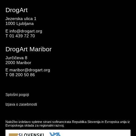
DrogArt
Jezerska ulica 1
1000 Ljubljana
E
info@drogart.org
T
01 439 72 70
DrogArt Maribor
Jurčičeva 8
2000 Maribor
E
maribor@drogart.org
T
08 200 50 86
Splošni pogoji
Izjava o zasebnosti
Naložbo izdelavo spletne strani sofinancirata Republika Slovenija in Evropska unija iz
Evropskega sklada za regionalni razvoj.