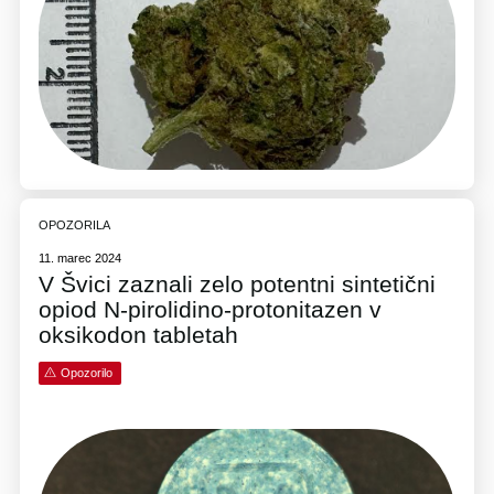
OPOZORILA
11. marec 2024
V Švici zaznali zelo potentni sintetični
opiod N-pirolidino-protonitazen v
oksikodon tabletah
Opozorilo