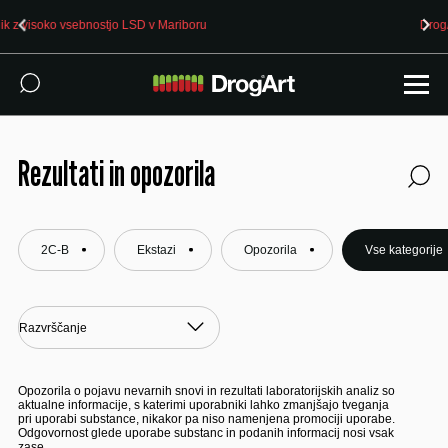
DrogArt zaposluje
Rezultati in opozorila
2C-B
Ekstazi
Opozorila
Vse kategorije
Opozorila o pojavu nevarnih snovi in rezultati laboratorijskih analiz so
aktualne informacije, s katerimi uporabniki lahko zmanjšajo tveganja
pri uporabi substance, nikakor pa niso namenjena promociji uporabe.
Odgovornost glede uporabe substanc in podanih informacij nosi vsak
zase.