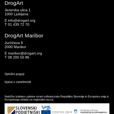
DrogArt
Jezerska ulica 1
1000 Ljubljana
E
info@drogart.org
T
01 439 72 70
DrogArt Maribor
Jurčičeva 8
2000 Maribor
E
maribor@drogart.org
T
08 200 50 86
Splošni pogoji
Izjava o zasebnosti
Naložbo izdelavo spletne strani sofinancirata Republika Slovenija in Evropska unija iz
Evropskega sklada za regionalni razvoj.