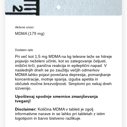
1
2
3
Aktivne snovi
MDMA (179 mg)
Dodaten opis
Pri več kot 1,5 mg MDMA na kg telesne teže se hitreje
pojavijo neželeni učinki, kot so zategovanje čeljusti,
mišični krči, panična reakcija in epileptični napad. V
naslednjih dneh se po zaužitju večjih odmerkov
MDMA lahko pojavi povečana depresija, pomanjkanje
koncentracije, motnje spanja, izguba apetita in
občutek močne brezvoljnosti. Simptomi po nekaj dneh
izzvenijo.
Upoštevaj spodnje smernice zmanjševanja
tveganj!
Disclaimer:
Količina MDMA v tableti je zgolj
informativne narave in se lahko pri tabletah z istim
logotipom in barvo bistveno razlikuje.