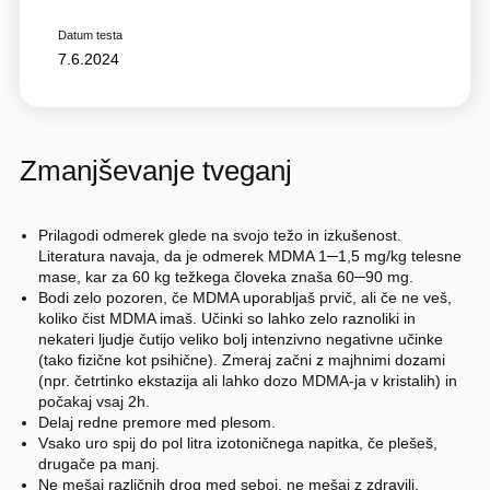
Datum testa
7.6.2024
Zmanjševanje tveganj
Prilagodi odmerek glede na svojo težo in izkušenost.
Literatura navaja, da je odmerek MDMA 1─1,5 mg/kg telesne
mase, kar za 60 kg težkega človeka znaša 60─90 mg.
Bodi zelo pozoren, če MDMA uporabljaš prvič, ali če ne veš,
koliko čist MDMA imaš. Učinki so lahko zelo raznoliki in
nekateri ljudje čutijo veliko bolj intenzivno negativne učinke
(tako fizične kot psihične). Zmeraj začni z majhnimi dozami
(npr. četrtinko ekstazija ali lahko dozo MDMA-ja v kristalih) in
počakaj vsaj 2h.
Delaj redne premore med plesom.
Vsako uro spij do pol litra izotoničnega napitka, če plešeš,
drugače pa manj.
Ne mešaj različnih drog med seboj, ne mešaj z zdravili.