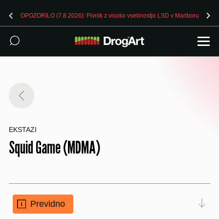
OPOZORILO (7.8.2026): Pivnik z visoko vsebnostjo LSD v Mariboru
EKSTAZI
Squid Game (MDMA)
Previdno