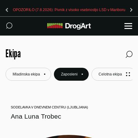
OPOZORILO (7.8.2026): Pivnik z visoko vsebnostjo LSD v Ljubljani
Ekipa
Mladinska ekipa
Zaposleni
Celotna ekipa
SODELAVKA V DNEVNEM CENTRU (LJUBLJANA)
Ana Luna Trobec