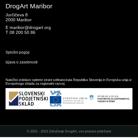
DrogArt Maribor
Jurčičeva 8
2000 Maribor
E
maribor@drogart.org
T
08 200 50 86
Splošni pogoji
Izjava o zasebnosti
Naložbo izdelavo spletne strani sofinancirata Republika Slovenija in Evropska unija iz
Evropskega sklada za regionalni razvoj.
© 2001 - 2023 Združenje DrogArt, vse pravice pridržane