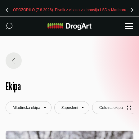
OPOZORILO (7.8.2026): Pivnik z visoko vsebnostjo LSD v Mariboru
Ekipa
Mladinska ekipa
Zaposleni
Celotna ekipa