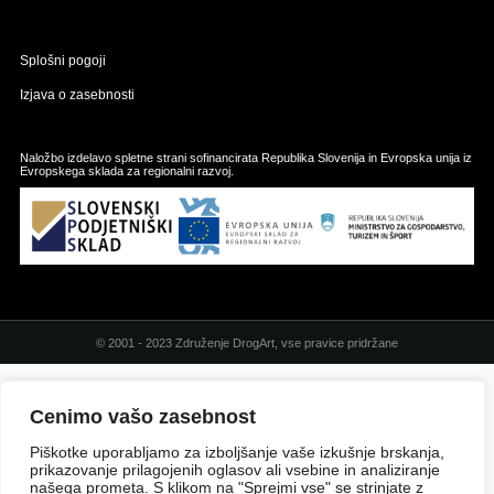
Splošni pogoji
Izjava o zasebnosti
Naložbo izdelavo spletne strani sofinancirata Republika Slovenija in Evropska unija iz
Evropskega sklada za regionalni razvoj.
© 2001 - 2023 Združenje DrogArt, vse pravice pridržane
Cenimo vašo zasebnost
Piškotke uporabljamo za izboljšanje vaše izkušnje brskanja,
prikazovanje prilagojenih oglasov ali vsebine in analiziranje
našega prometa. S klikom na "Sprejmi vse" se strinjate z