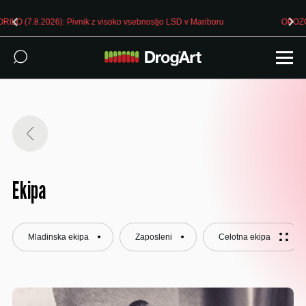
tjo LSD v Mariboru
OPOZORILO (7.8.2026): Pivnik z visoko vsebnos
Ekipa
Mladinska ekipa
Zaposleni
Celotna ekipa