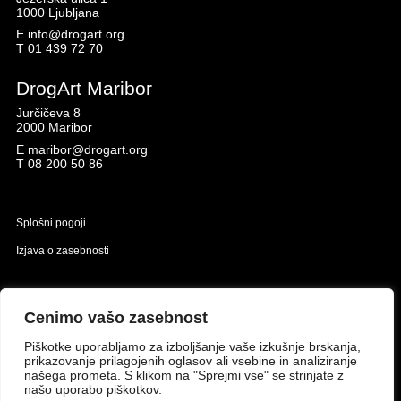
1000 Ljubljana
E
info@drogart.org
T
01 439 72 70
DrogArt Maribor
Jurčičeva 8
2000 Maribor
E
maribor@drogart.org
T
08 200 50 86
Splošni pogoji
Izjava o zasebnosti
Naložbo izdelavo spletne strani sofinancirata Republika Slovenija in Evropska unija iz
Evropskega sklada za regionalni razvoj.
Cenimo vašo zasebnost
Piškotke uporabljamo za izboljšanje vaše izkušnje brskanja,
prikazovanje prilagojenih oglasov ali vsebine in analiziranje
našega prometa. S klikom na "Sprejmi vse" se strinjate z
našo uporabo piškotkov.