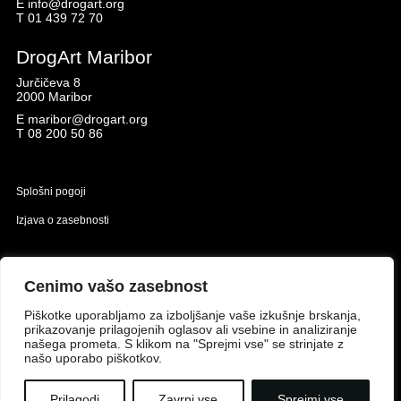
E
info@drogart.org
T
01 439 72 70
DrogArt Maribor
Jurčičeva 8
2000 Maribor
E
maribor@drogart.org
T
08 200 50 86
Splošni pogoji
Izjava o zasebnosti
Naložbo izdelavo spletne strani sofinancirata Republika Slovenija in Evropska unija iz
Evropskega sklada za regionalni razvoj.
Cenimo vašo zasebnost
Piškotke uporabljamo za izboljšanje vaše izkušnje brskanja,
prikazovanje prilagojenih oglasov ali vsebine in analiziranje
našega prometa. S klikom na "Sprejmi vse" se strinjate z
našo uporabo piškotkov.
Prilagodi
Zavrni vse
Sprejmi vse