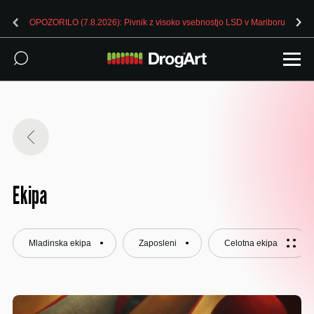
OPOZORILO (7.8.2026): Pivnik z visoko vsebnostjo LSD v Mariboru
Ekipa
Mladinska ekipa
Zaposleni
Celotna ekipa