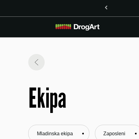
DrogArt zaposluje
Ekipa
Mladinska ekipa
Zaposleni