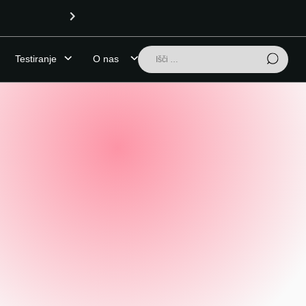
4-CMC prodan kot MDMA v Ljubljani
Išči:
Testiranje
O nas