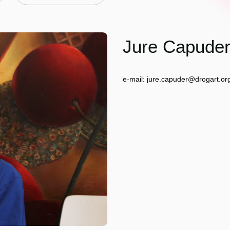
Jure Capude
e-mail: jure.capuder@drogart.or