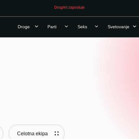
OPOZORILO (24.7.2026): 
Droge
Parti
Seks
Svetovanje
Celotna ekipa