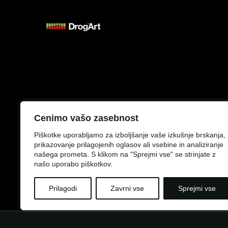
Splošni pogoji
Izjava o zasebnosti
Cenimo vašo zasebnost
Piškotke uporabljamo za izboljšanje vaše izkušnje brskanja,
prikazovanje prilagojenih oglasov ali vsebine in analiziranje
našega prometa. S klikom na "Sprejmi vse" se strinjate z
našo uporabo piškotkov.
Prilagodi
Zavrni vse
Sprejmi vse