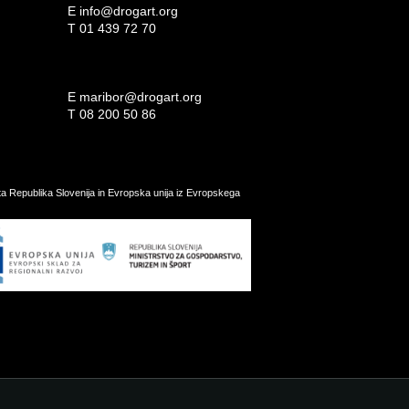
E
info@drogart.org
T
01 439 72 70
E
maribor@drogart.org
T
08 200 50 86
ata Republika Slovenija in Evropska unija iz Evropskega