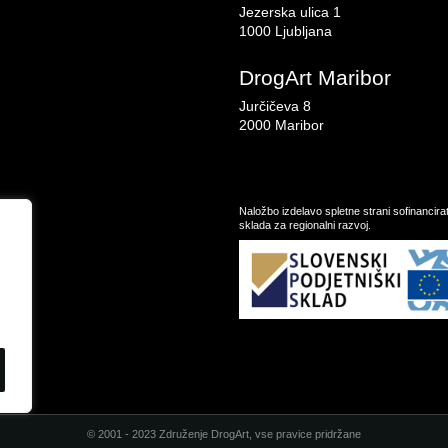
Jezerska ulica 1
1000 Ljubljana
DrogArt Maribor
Jurčičeva 8
2000 Maribor
Naložbo izdelavo spletne strani sofinancir
sklada za regionalni razvoj.
© 2001 - 2023 Združenje DrogArt, vse pravice pridržane