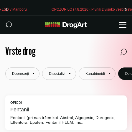
oru
OPOZORILO (7.8.2026): Pivnik z visoko vsebnostjo LSD v Ljublj
Vrste drog
Depresorji
Disociativi
Kanabinoidi
Opio
OPIODI
Fentanil
Fentanil (pri nas tržen kot: Abstral, Algogesic, Durogesic,
Effentora, Epufen, Fentanil HELM, Ins...