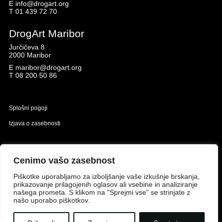
E
info@drogart.org
T
01 439 72 70
DrogArt Maribor
Jurčičeva 8
2000 Maribor
E
maribor@drogart.org
T
08 200 50 86
Splošni pogoji
Izjava o zasebnosti
Naložbo izdelavo spletne strani sofinancirata Republika Slovenija in Evropska unija iz
Evropskega sklada za regionalni razvoj.
Cenimo vašo zasebnost
Piškotke uporabljamo za izboljšanje vaše izkušnje brskanja,
prikazovanje prilagojenih oglasov ali vsebine in analiziranje
našega prometa. S klikom na "Sprejmi vse" se strinjate z
našo uporabo piškotkov.