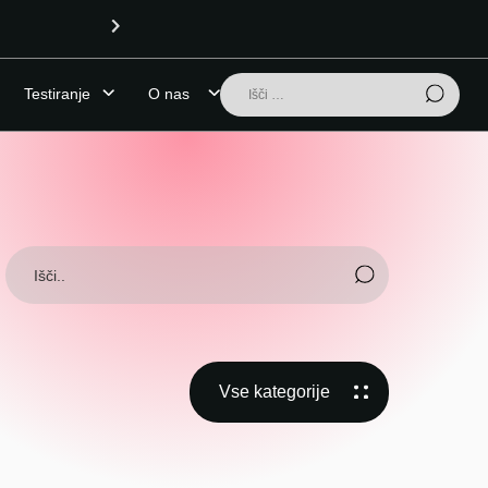
OPOZORILO (7.8.2026): Pivn
Išči:
Testiranje
O nas
Vse kategorije