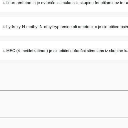
4-flouroamfetamin je evforični stimulans iz skupine fenetilaminov ter
4-hydroxy-N-methyl-N-ethyltryptamine ali »metocin« je sintetičen psihe
4-MEC (4-metiletkatinon) je sintetični euforični stimulans iz skupine ka