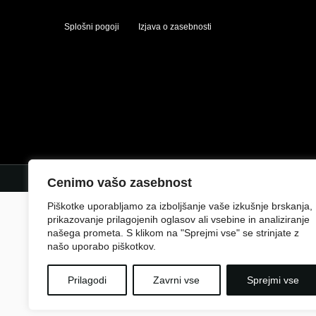
Splošni pogoji
Izjava o zasebnosti
Cenimo vašo zasebnost
Piškotke uporabljamo za izboljšanje vaše izkušnje brskanja,
prikazovanje prilagojenih oglasov ali vsebine in analiziranje
našega prometa. S klikom na "Sprejmi vse" se strinjate z
našo uporabo piškotkov.
Prilagodi
Zavrni vse
Sprejmi vse