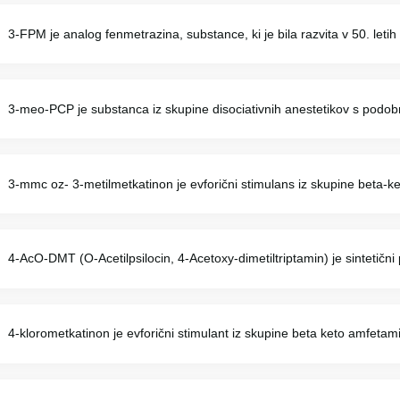
3-FPM je analog fenmetrazina, substance, ki je bila razvita v 50. letih p
3-meo-PCP je substanca iz skupine disociativnih anestetikov s podobni
3-mmc oz- 3-metilmetkatinon je evforični stimulans iz skupine beta-k
4-AcO-DMT (O-Acetilpsilocin, 4-Acetoxy-dimetiltriptamin) je sintetični p
4-klorometkatinon je evforični stimulant iz skupine beta keto amfetamin