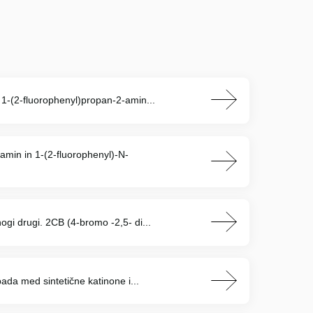
1-(2-fluorophenyl)propan-2-amin...
min in 1-(2-fluorophenyl)-N-
gi drugi. 2CB (4-bromo -2,5- di...
ada med sintetične katinone i...