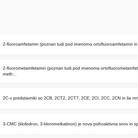
2-fluoroamfetamin (poznan tudi pod imenoma ortofluoroamfetamin in 
2-fluorometamfetamin (poznan tudi pod imenoma ortofluorometamfeta
meth...
2C-x predstavniki so 2CB, 2CT2, 2CT7, 2CE, 2CI, 2CC, 2CN in še mno
3-CMC (klofedron, 3-klorometkatinon) je nova psihoaktivna snov in sp