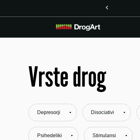
inoidoma delta-8-THO in delta-9-THO v Mariboru
Vrste drog
Depresorji
Disociativi
Psihedeliki
Stimulansi