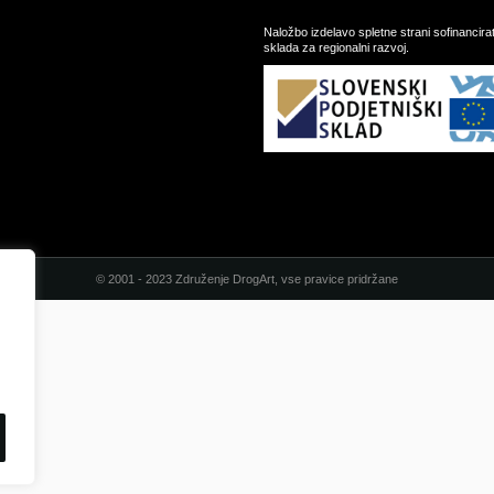
Naložbo izdelavo spletne strani sofinancir
sklada za regionalni razvoj.
© 2001 - 2023 Združenje DrogArt, vse pravice pridržane