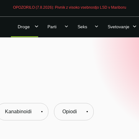
OPOZORILO (7.8.2026): Pivnik z visoko vsebnostjo LSD v Mariboru
Droge
Parti
Seks
Svetovanje
Kanabinoidi
Opiodi