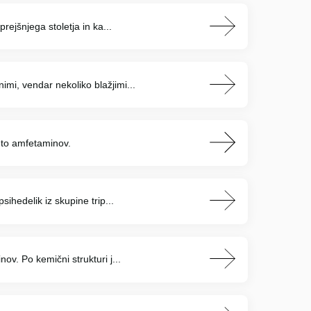
rejšnjega stoletja in ka...
mi, vendar nekoliko blažjimi...
eto amfetaminov.
sihedelik iz skupine trip...
ov. Po kemični strukturi j...