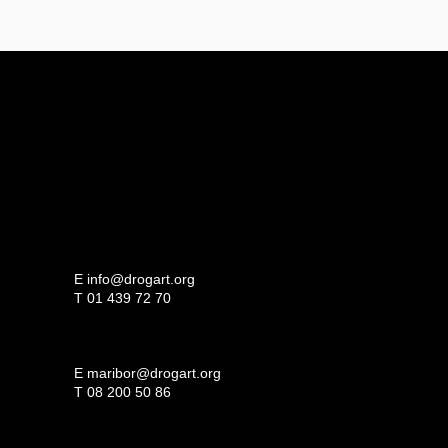
E
info@drogart.org
T
01 439 72 70
E
maribor@drogart.org
T
08 200 50 86