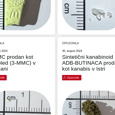
ILA
OPOZORILA
t 2024
30. avgust 2024
C prodan kot
Sintetični kanabinoid
oled (3-MMC) v
ADB-BUTINACA prod
jani
kot kanabis v Istri
rilo
Opozorilo