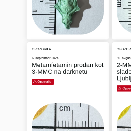
OPOZORILA
OPOZOR
6. september 2024
30. avgus
Metamfetamin prodan kot
2-MM
3-MMC na darknetu
slad
Ljubl
Opozorilo
Opozo