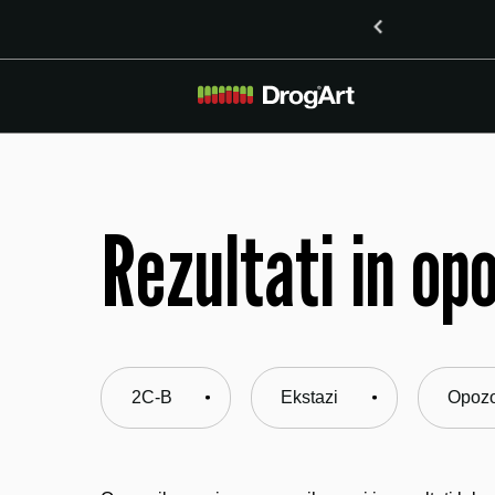
o vsebnostjo LSD v Mariboru
Rezultati in op
2C-B
Ekstazi
Opozo