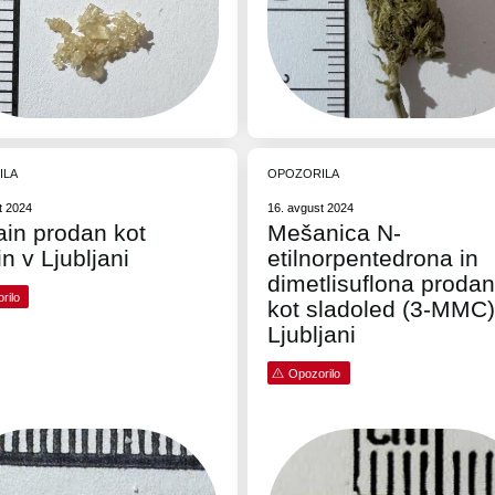
ILA
OPOZORILA
t 2024
16. avgust 2024
ain prodan kot
Mešanica N-
n v Ljubljani
etilnorpentedrona in
dimetlisuflona proda
rilo
kot sladoled (3-MMC)
Ljubljani
Opozorilo