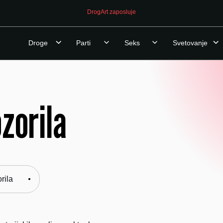
DrogArt zaposluje
Droge
Parti
Seks
Svetovanje
ozorila
rila