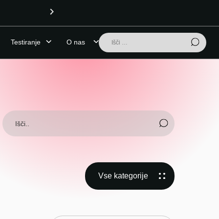
OPOZORILO (24.7.2026):
Išči:
Testiranje
O nas
Vse kategorije