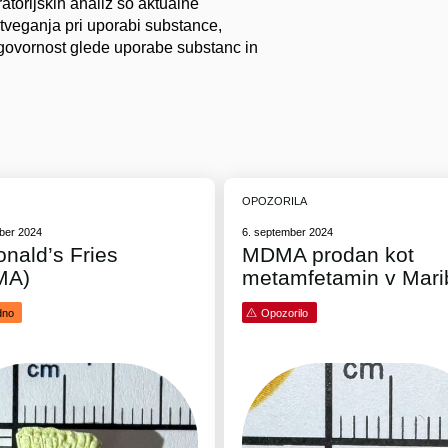
ratorijskih analiz so aktualne
 tveganja pri uporabi substance,
govornost glede uporabe substanc in
OPOZORILA
ber 2024
6. september 2024
nald’s Fries
MDMA prodan kot
MA)
metamfetamin v Mari
dno
Opozorilo