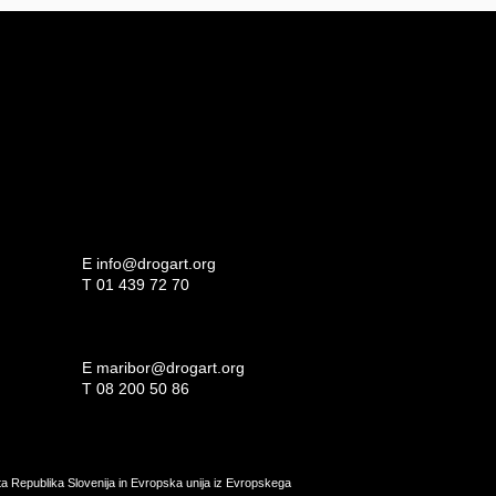
E
info@drogart.org
T
01 439 72 70
E
maribor@drogart.org
T
08 200 50 86
ata Republika Slovenija in Evropska unija iz Evropskega