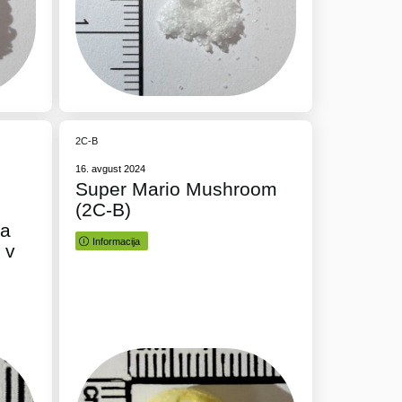
2C-B
16. avgust 2024
Super Mario Mushroom
(2C-B)
na
Informacija
 v