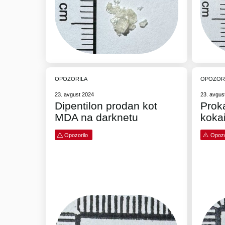
OPOZORILA
OPOZOR
23. avgust 2024
23. avgus
Dipentilon prodan kot
Prok
MDA na darknetu
kokai
Opozorilo
Opozo