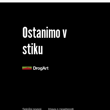
Ostanimo v
stiku
Splošni pogoji
Izjava o zasebnosti