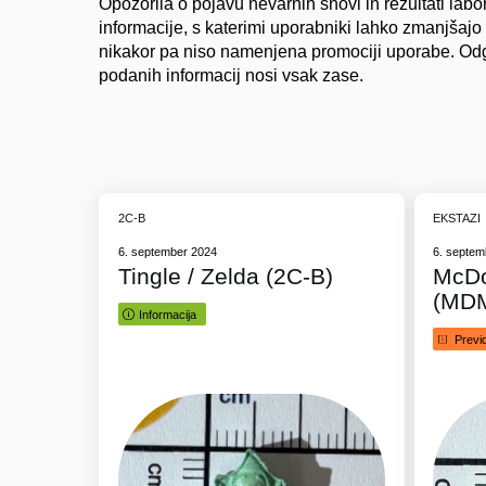
Opozorila o pojavu nevarnih snovi in rezultati labo
informacije, s katerimi uporabniki lahko zmanjšajo
nikakor pa niso namenjena promociji uporabe. Od
podanih informacij nosi vsak zase.
2C-B
EKSTAZI
6. september 2024
6. septem
Tingle / Zelda (2C-B)
McDo
(MD
Informacija
Previ