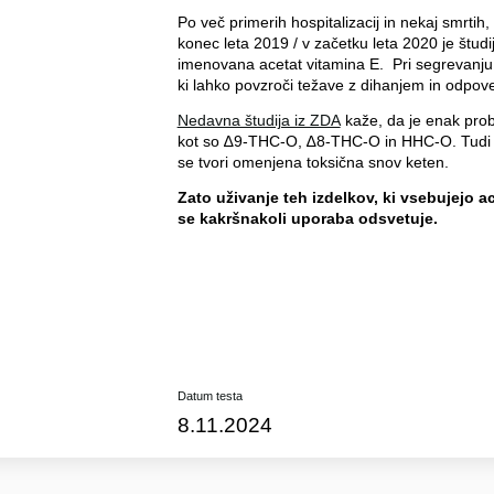
Po več primerih hospitalizacij in nekaj smrtih
konec leta 2019 / v začetku leta 2020 je študi
imenovana acetat vitamina E. Pri segrevanju 
ki lahko povzroči težave z dihanjem in odpove
Nedavna študija iz ZDA
kaže, da je enak prob
kot so ∆9-THC-O, ∆8-THC-O in HHC-O. Tudi t
se tvori omenjena toksična snov keten.
Zato uživanje teh izdelkov, ki vsebujejo a
se kakršnakoli uporaba odsvetuje.
Datum testa
8.11.2024