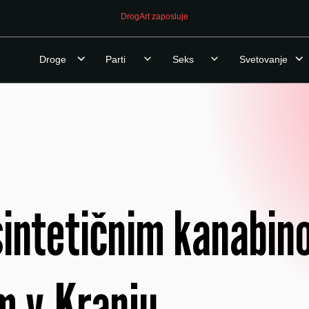
DrogArt zaposluje
Droge
Parti
Seks
Svetovanje
sintetičnim kanabin
 v Kranju