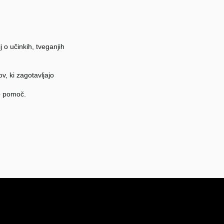
j o učinkih, tveganjih
v, ki zagotavljajo
o pomoč.