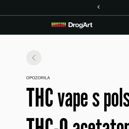
o vsebnostjo LSD v Mariboru
OPOZORILA
THC vape s pol
THC-O acetatom