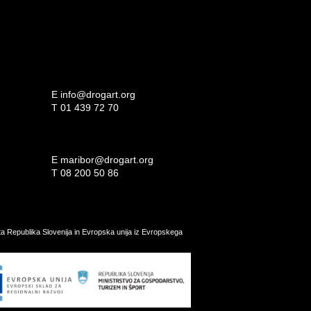
E
info@drogart.org
T
01 439 72 70
E
maribor@drogart.org
T
08 200 50 86
ata Republika Slovenija in Evropska unija iz Evropskega