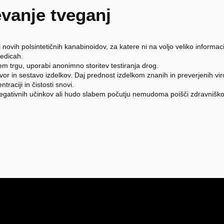
vanje tveganj
 novih polsintetičnih kanabinoidov, za katere ni na voljo veliko informaci
ledicah.
m trgu, uporabi anonimno storitev testiranja drog.
or in sestavo izdelkov. Daj prednost izdelkom znanih in preverjenih viro
traciji in čistosti snovi.
negativnih učinkov ali hudo slabem počutju nemudoma poišči zdravnišk