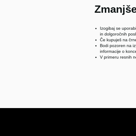
Zmanjše
Izogibaj se uporabi
in dolgoročnih pos
Če kupuješ na črne
Bodi pozoren na izv
informacije o koncen
V primeru resnih 