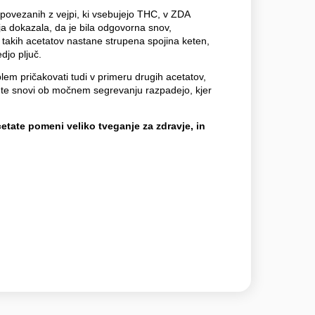
, povezanih z vejpi, ki vsebujejo THC, v ZDA
ja dokazala, da je bila odgovorna snov,
takih acetatov nastane strupena spojina keten,
djo pljuč.
lem pričakovati tudi v primeru drugih acetatov,
e snovi ob močnem segrevanju razpadejo, kjer
cetate pomeni veliko tveganje za zdravje, in