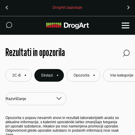
OPOZORILO (24.7.2026): 4-CMC prodan kot MDMA v Ljublja
Rezultati in opozorila
2C-B
Ekstazi
Opozorila
Vse kategorije
Opozorila o pojavu nevarnih snovi in rezultati laboratorijskih analiz so
aktualne informacije, s katerimi uporabniki lahko zmanjšajo tveganja
pri uporabi substance, nikakor pa niso namenjena promociji uporabe.
Odgovornost glede uporabe substanc in podanih informacij nosi vsak
zase.