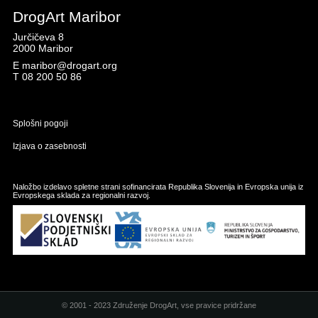
DrogArt Maribor
Jurčičeva 8
2000 Maribor
E
maribor@drogart.org
T
08 200 50 86
Splošni pogoji
Izjava o zasebnosti
Naložbo izdelavo spletne strani sofinancirata Republika Slovenija in Evropska unija iz
Evropskega sklada za regionalni razvoj.
© 2001 - 2023 Združenje DrogArt, vse pravice pridržane